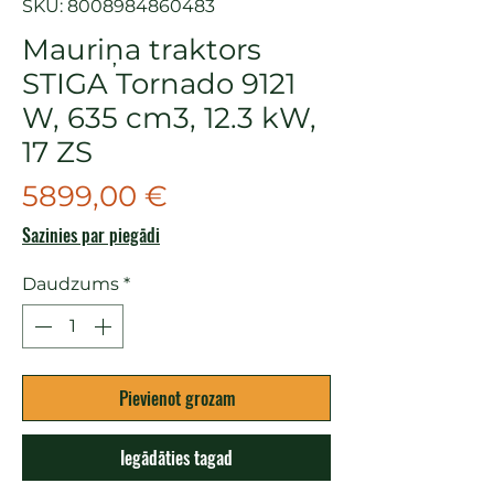
SKU: 8008984860483
Mauriņa traktors
STIGA Tornado 9121
W, 635 cm3, 12.3 kW,
17 ZS
Cena
5899,00 €
Sazinies par piegādi
Daudzums
*
Pievienot grozam
Iegādāties tagad