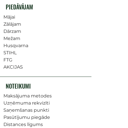
PIEDĀVĀJAM
Mājai
Zālājam
Dārzam
Mežam
Husqvarna
STIHL
FTG
AKCIJAS
NOTEIKUMI
Maksājuma metodes
Uzņēmuma rekvizīti
Saņemšanas punkti
Pasūtījumu piegāde
Distances līgums