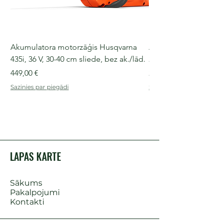
Akumulatora motorzāģis Husqvarna
Akumulatora motorz
435i, 36 V, 30-40 cm sliede, bez ak./lād.
225i, 36 V, 30-35 cm s
Cena
Cena
449,00 €
249,00 €
Sazinies par piegādi
Sazinies par piegādi
LAPAS KARTE
Sākums
Pakalpojumi
Kontakti