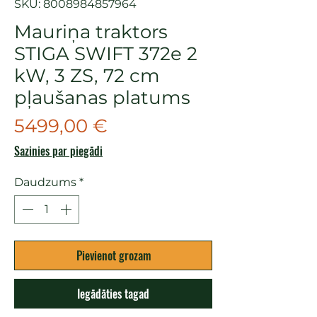
SKU: 8008984857964
Mauriņa traktors
STIGA SWIFT 372e 2
kW, 3 ZS, 72 cm
pļaušanas platums
Cena
5499,00 €
Sazinies par piegādi
Daudzums
*
Pievienot grozam
Iegādāties tagad