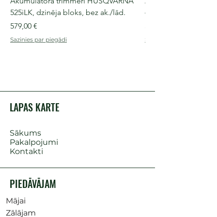
Akumulatora trimmeri HUSQVARNA
Akumulatora motorz
525iLK, dzinēja bloks, bez ak./lād.
435i, 36 V, 30-40 cm s
Cena
Cena
579,00 €
509,00 €
Sazinies par piegādi
Sazinies par piegādi
LAPAS KARTE
Sākums
Pakalpojumi
Kontakti
PIEDĀVĀJAM
Mājai
Zālājam