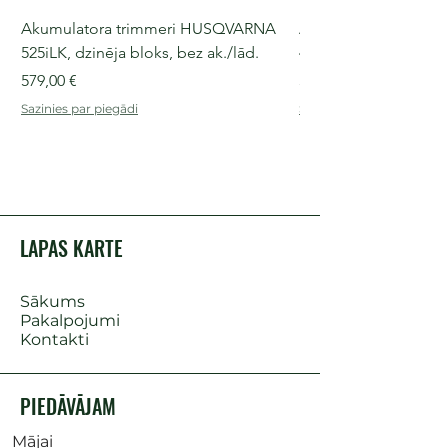
Akumulatora trimmeri HUSQVARNA
Akumulatora motorz
525iLK, dzinēja bloks, bez ak./lād.
435i, 36 V, 30-40 cm s
Cena
Cena
579,00 €
509,00 €
Sazinies par piegādi
Sazinies par piegādi
LAPAS KARTE
Sākums
Pakalpojumi
Kontakti
PIEDĀVĀJAM
Mājai