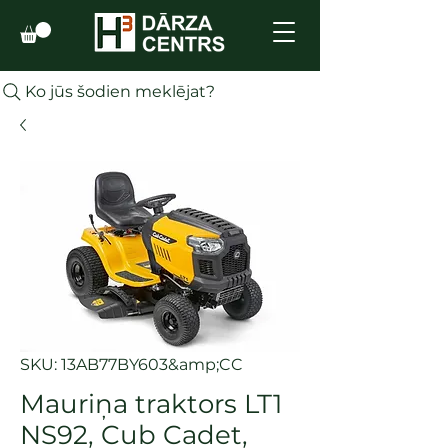
Ko jūs šodien meklējat?
SKU: 13AB77BY603&amp;CC
Mauriņa traktors LT1
NS92, Cub Cadet,