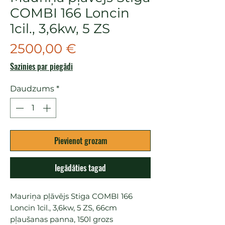
COMBI 166 Loncin
1cil., 3,6kw, 5 ZS
Cena
2500,00 €
Sazinies par piegādi
Daudzums
*
Pievienot grozam
Iegādāties tagad
Mauriņa pļāvējs Stiga COMBI 166 
Loncin 1cil., 3,6kw, 5 ZS, 66cm 
pļaušanas panna, 150l grozs