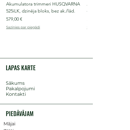
Akumulatora trimmeri HUSQVARNA
Akumulatora motorz
525iLK, dzinēja bloks, bez ak./lād.
435i, 36 V, 30-40 cm s
Cena
Cena
579,00 €
509,00 €
Sazinies par piegādi
Sazinies par piegādi
LAPAS KARTE
Sākums
Pakalpojumi
Kontakti
PIEDĀVĀJAM
Mājai