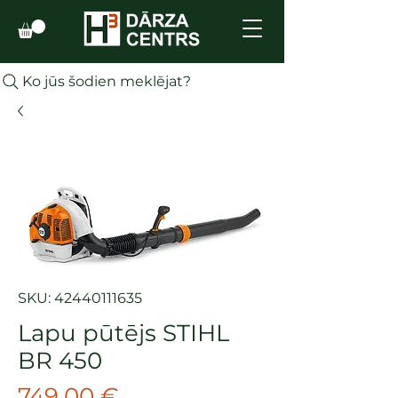
Ko jūs šodien meklējat?
SKU: 42440111635
Lapu pūtējs STIHL
BR 450
Cena
749,00 €