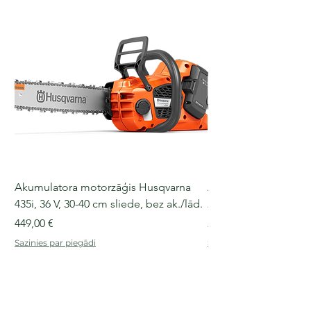
Akumulatora motorzāģis Husqvarna
Akumulatora motorz
435i, 36 V, 30-40 cm sliede, bez ak./lād.
225i, 36 V, 30-35 cm s
Cena
Cena
449,00 €
249,00 €
Sazinies par piegādi
Sazinies par piegādi