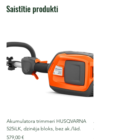
Saistītie produkti
Akumulatora trimmeri HUSQVARNA
Akumulatora motorz
525iLK, dzinēja bloks, bez ak./lād.
435i, 36 V, 30-40 cm s
Cena
Cena
579,00 €
509,00 €