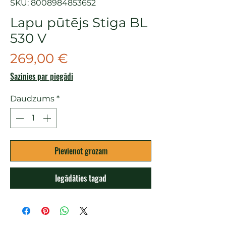
SKU: 8008984853652
Lapu pūtējs Stiga BL
530 V
Cena
269,00 €
Sazinies par piegādi
Daudzums
*
Pievienot grozam
Iegādāties tagad