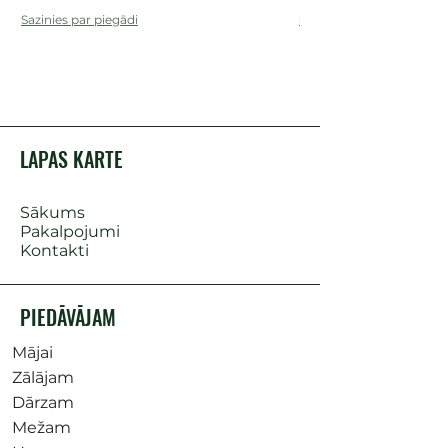
Sazinies par piegādi
Sazinies par piegādi
LAPAS KARTE
Sākums
Pakalpojumi
Kontakti
PIEDĀVĀJAM
Mājai
Zālājam
Dārzam
Mežam