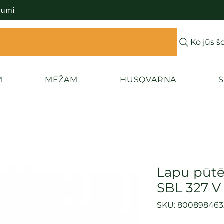
kumi
Ko jūs š
M
MEŽAM
HUSQVARNA
S
Lapu pūtē
SBL 327 V
SKU: 800898463