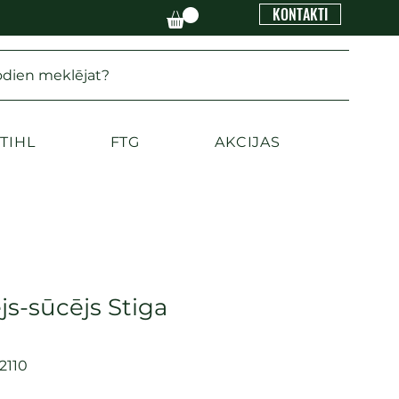
KONTAKTI
odien meklējat?
TIHL
FTG
AKCIJAS
js-sūcējs Stiga
2110