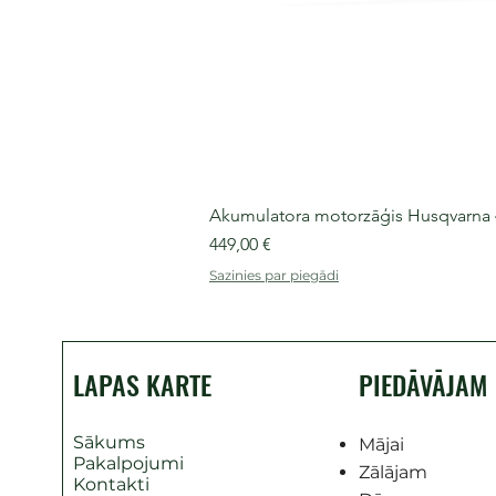
Akumulatora motorzāģis Husqvarna 435
Cena
449,00 €
Sazinies par piegādi
LAPAS KARTE
PIEDĀVĀJAM
Sākums
Mājai
Pakalpojumi
Zālājam
Kontakti