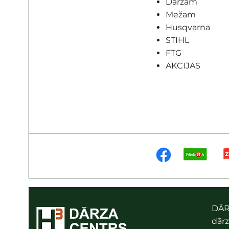
Dārzam
Mežam
Husqvarna
STIHL
FTG
AKCIJAS
DĀR
dārz