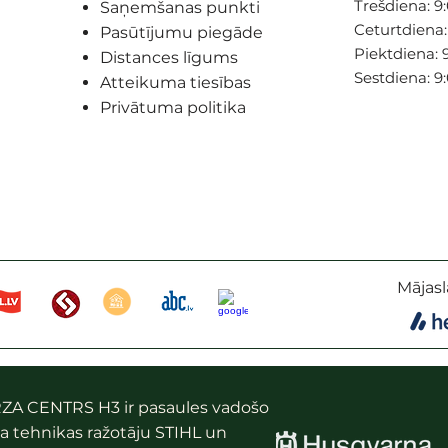
Trešdiena: 9:
Saņemšanas punkti
Ceturtdiena: 
Pasūtījumu piegāde
Piektdiena: 9
Distances līgums
Sestdiena: 9
Atteikuma tiesības
Privātuma politika
Mājasl
ZA CENTRS H3 ir pasaules vadošo
a tehnikas ražotāju STIHL un