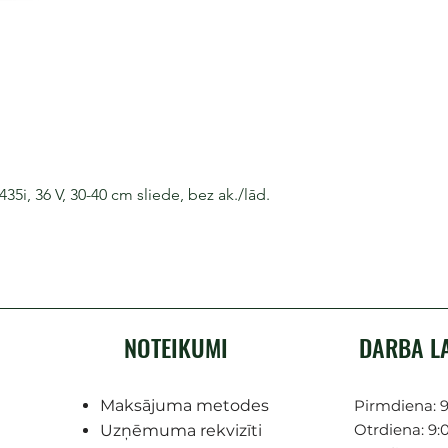
i, 36 V, 30-40 cm sliede, bez ak./lād.
NOTEIKUMI
DARBA L
Maksājuma metodes
Pirmdiena: 9
Otrdiena: 9:0
Uzņēmuma rekvizīti