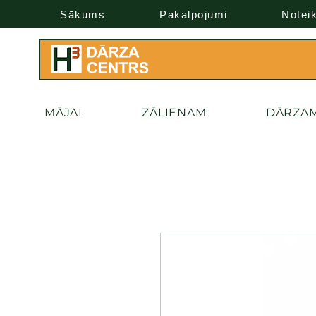
Sākums
Pakalpojumi
Notei
MĀJAI
ZĀLIENAM
DĀRZA