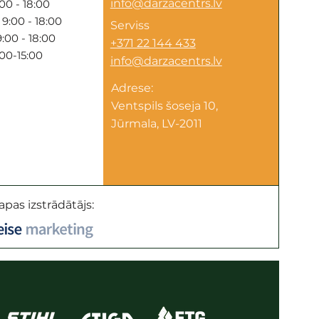
info@darzacentrs.lv
00 - 18:00
9:00 - 18:00
Serviss
:00 - 18:00
+371 22 144 433
:00-15:00
info@darzacentrs.lv
Adrese:
Ventspils šoseja 10,
Jūrmala, LV-2011
apas izstrādātājs: