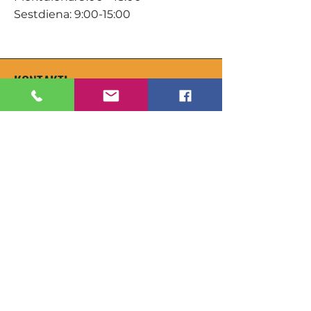
Sestdiena: 9:00-15:00
KONTAKTI
Veikals / E-veikals
+371 27 316 670
info@darzacentrs.lv
Serviss
+371 22 144 433
info@darzacentrs.lv
Adrese:
Ventspils šoseja 10, Jūrmala, LV-
2011