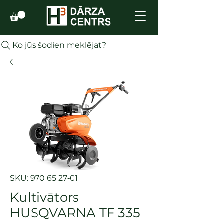
Ko jūs šodien meklējat?
SKU: 970 65 27‑01
Kultivātors
HUSQVARNA TF 335