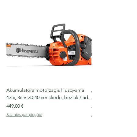
Akumulatora motorzāģis Husqvarna
Akumulatora motorz
435i, 36 V, 30-40 cm sliede, bez ak./lād.
225i, 36 V, 30-35 cm s
Cena
Cena
449,00 €
249,00 €
Sazinies par piegādi
Sazinies par piegādi