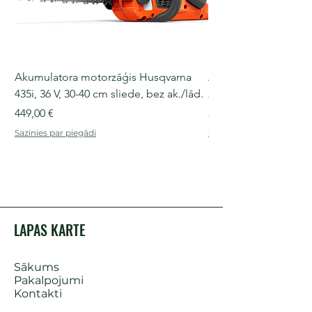
Akumulatora motorzāģis Husqvarna
Akumulatora motorz
435i, 36 V, 30-40 cm sliede, bez ak./lād.
225i, 36 V, 30-35 cm s
Cena
Cena
449,00 €
249,00 €
Sazinies par piegādi
Sazinies par piegādi
LAPAS KARTE
Sākums
Pakalpojumi
Kontakti