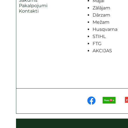
Sākums
Mājai
Pakalpojumi
Zālājam
Kontakti
Dārzam
Mežam
Husqvarna
STIHL
FTG
AKCIJAS