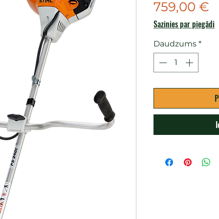
C
759,00 €
Sazinies par piegādi
Daudzums
*
P
I