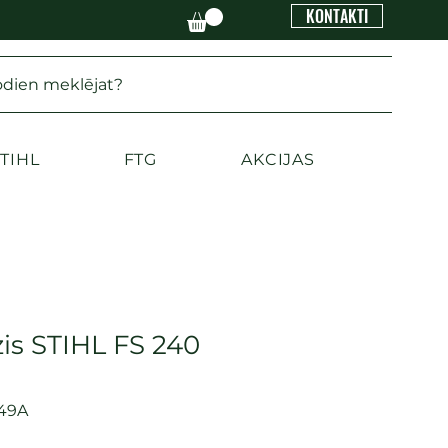
KONTAKTI
odien meklējat?
TIHL
FTG
AKCIJAS
is STIHL FS 240
49A