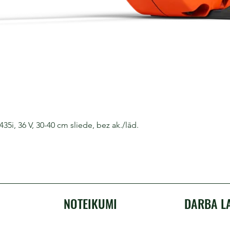
i, 36 V, 30-40 cm sliede, bez ak./lād.
NOTEIKUMI
DARBA L