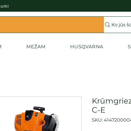
kumi
Ko jūs š
M
MEŽAM
HUSQVARNA
S
Krūmgriez
C-E
SKU: 414720000