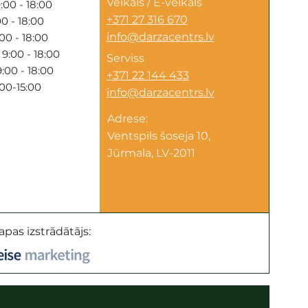
Veikals / E-veikals
:00 - 18:00
+371 27 316 670
0 - 18:00
info@darzacentrs.lv
00 - 18:00
9:00 - 18:00
Serviss
:00 - 18:00
+371 22 144 433
:00-15:00
info@darzacentrs.lv
Adrese:
Ventspils šoseja 10,
Jūrmala, LV-2011
apas izstrādātājs: