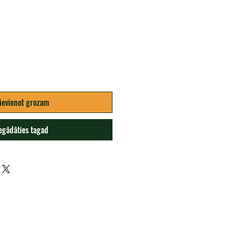
ena
ievienot grozam
egādāties tagad