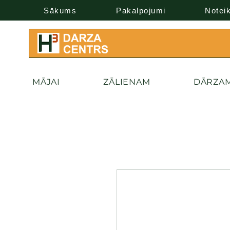
Sākums
Pakalpojumi
Notei
MĀJAI
ZĀLIENAM
DĀRZA