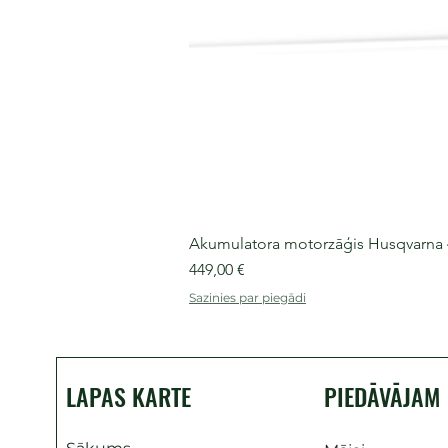
Akumulatora motorzāģis Husqvarna 435
Cena
449,00 €
Sazinies par piegādi
LAPAS KARTE
PIEDĀVĀJAM