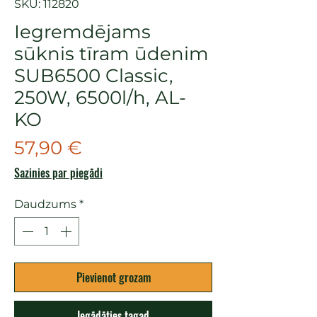
SKU: 112820
Iegremdējams
sūknis tīram ūdenim
SUB6500 Classic,
250W, 6500l/h, AL-
KO
Cena
57,90 €
Sazinies par piegādi
Daudzums
*
Pievienot grozam
Iegādāties tagad