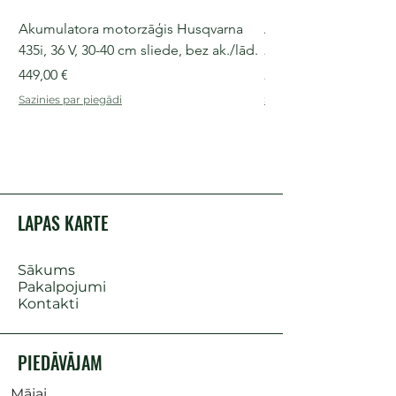
Akumulatora motorzāģis Husqvarna
Akumulatora motorz
435i, 36 V, 30-40 cm sliede, bez ak./lād.
225i, 36 V, 30-35 cm s
Cena
Cena
449,00 €
249,00 €
Sazinies par piegādi
Sazinies par piegādi
LAPAS KARTE
Sākums
Pakalpojumi
Kontakti
PIEDĀVĀJAM
Mājai