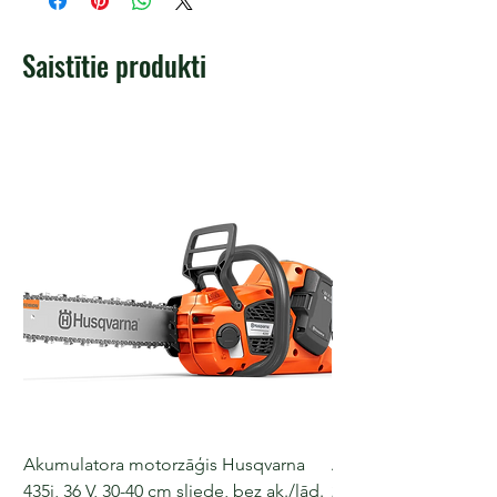
Saistītie produkti
Akumulatora motorzāģis Husqvarna
Akumulatora motorz
435i, 36 V, 30-40 cm sliede, bez ak./lād.
225i, 36 V, 30-35 cm s