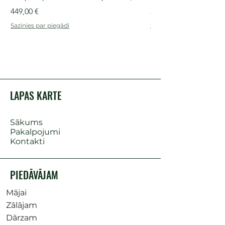
Cena
Cena
449,00 €
249,00 €
Sazinies par piegādi
Sazinies par piegādi
LAPAS KARTE
Sākums
Pakalpojumi
Kontakti
PIEDĀVĀJAM
Mājai
Zālājam
Dārzam