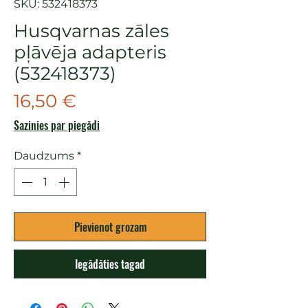
SKU: 532418373
Husqvarnas zāles
pļāvēja adapteris
(532418373)
Cena
16,50 €
Sazinies par piegādi
Daudzums
*
Pievienot grozam
Iegādāties tagad