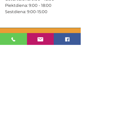
Piektdiena: 9:00 - 18:00
Sestdiena: 9:00-15:00
KONTAKTI
Veikals / E-veikals
+371 27 316 670
info@darzacentrs.lv
Serviss
+371 22 144 433
info@darzacentrs.lv
Adrese:
Ventspils šoseja 10, Jūrmala, LV-
2011