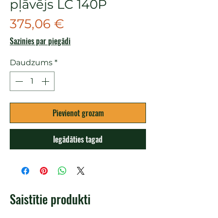
pļāvējs LC 140P
Cena
375,06 €
Sazinies par piegādi
Daudzums
*
Pievienot grozam
Iegādāties tagad
Saistītie produkti