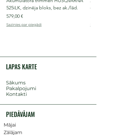
Akumulatora trimmeri HUSQVARNA
Akumulatora motorz
525iLK, dzinēja bloks, bez ak./lād.
435i, 36 V, 30-40 cm s
Cena
Cena
579,00 €
509,00 €
Sazinies par piegādi
Sazinies par piegādi
LAPAS KARTE
Sākums
Pakalpojumi
Kontakti
PIEDĀVĀJAM
Mājai
Zālājam