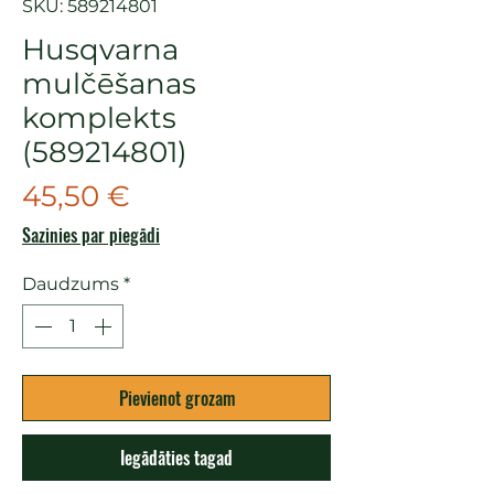
SKU: 589214801
Husqvarna
mulčēšanas
komplekts
(589214801)
Cena
45,50 €
Sazinies par piegādi
Daudzums
*
Pievienot grozam
Iegādāties tagad