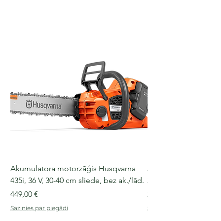
Akumulatora motorzāģis Husqvarna
Akumulatora motorz
435i, 36 V, 30-40 cm sliede, bez ak./lād.
225i, 36 V, 30-35 cm s
Cena
Cena
449,00 €
249,00 €
Sazinies par piegādi
Sazinies par piegādi