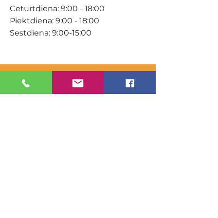
Ceturtdiena: 9:00 - 18:00
Piektdiena: 9:00 - 18:00
Sestdiena: 9:00-15:00
KONTAKTI
Veikals / E-veikals
+371 27 316 670
info@darzacentrs.lv
Serviss
+371 22 144 433
info@darzacentrs.lv
Adrese:
Ventspils šoseja 10, Jūrmala, LV-
2011