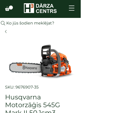
Ko jūs šodien meklējat?
SKU: 9676907-35
Husqvarna
Motorzāģis 545G
Mark II 50,1cm3