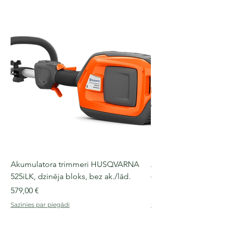
Akumulatora trimmeri HUSQVARNA
Akumulatora motorz
525iLK, dzinēja bloks, bez ak./lād.
435i, 36 V, 30-40 cm s
Cena
Cena
579,00 €
509,00 €
Sazinies par piegādi
Sazinies par piegādi