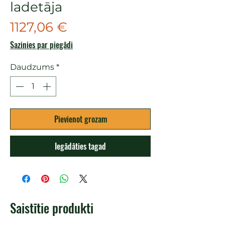
ladetāja
Cena
1127,06 €
Sazinies par piegādi
Daudzums
*
Pievienot grozam
Iegādāties tagad
Saistītie produkti