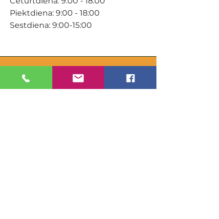
Ceturtdiena: 9:00 - 18:00
Piektdiena: 9:00 - 18:00
Sestdiena: 9:00-15:00
KONTAKTI
Veikals / E-veikals
+371 27 316 670
info@darzacentrs.lv
Serviss
+371 22 144 433
info@darzacentrs.lv
Adrese:
Ventspils šoseja 10, Jūrmala, LV-
2011