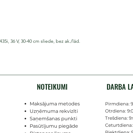
i, 36 V, 30-40 cm sliede, bez ak./lād.
NOTEIKUMI
DARBA L
Maksājuma metodes
Pirmdiena: 9
Otrdiena: 9:0
Uzņēmuma rekvizīti
Trešdiena: 9:
Saņemšanas punkti
Ceturtdiena: 
Pasūtījumu piegāde
Piektdiena: 9