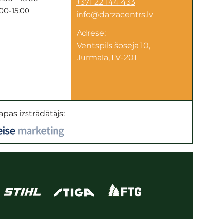
+371 22 144 433
:00-15:00
info@darzacentrs.lv
Adrese:
Ventspils šoseja 10,
Jūrmala, LV-2011
apas izstrādātājs: