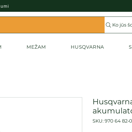
kumi
Ko jūs š
M
MEŽAM
HUSQVARNA
S
Husqvarna
akumulato
SKU: 970 64 82‑