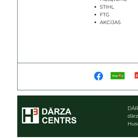
STIHL
FTG
AKCIJAS
DĀR
dārz
Husq