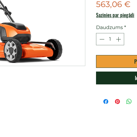
C
563,06 €
Sazinies par piegādi
Daudzums
*
P
I