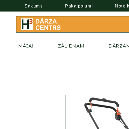
Sākums
Pakalpojumi
Notei
MĀJAI
ZĀLIENAM
DĀRZA