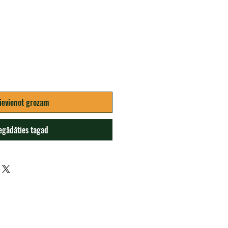
ena
ievienot grozam
egādāties tagad