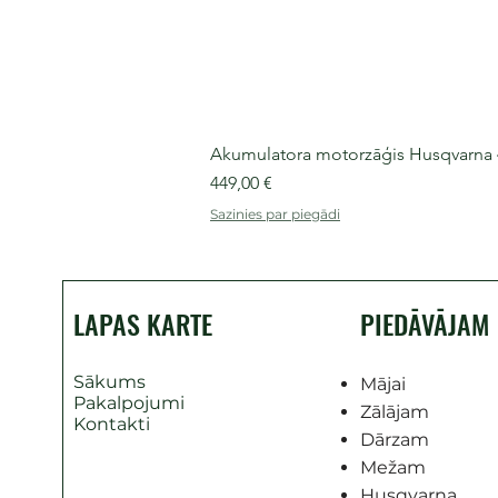
Akumulatora motorzāģis Husqvarna 435
Cena
449,00 €
Sazinies par piegādi
LAPAS KARTE
PIEDĀVĀJAM
Sākums
Mājai
Pakalpojumi
Zālājam
Kontakti
Dārzam
Mežam
Husqvarna