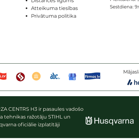
Distances līgums
Sestdiena: 9
Atteikuma tiesības
Privātuma politika
Mājasl
ZA CENTRS H3 ir pasaules vadošo
a tehnikas ražotāju STIHL un
varna oficiālie izplatītāji