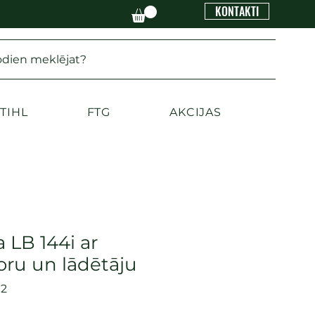
KONTAKTI
odien meklējat?
TIHL
FTG
AKCIJAS
 LB 144i ar
ru un lādētāju
02