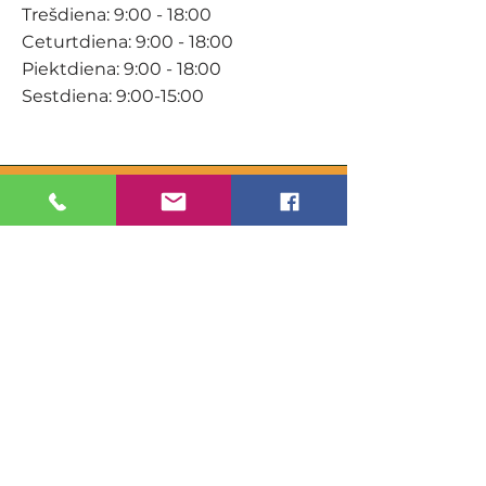
Trešdiena: 9:00 - 18:00
Ceturtdiena: 9:00 - 18:00
Piektdiena: 9:00 - 18:00
Sestdiena: 9:00-15:00
KONTAKTI
Veikals / E-veikals
+371 27 316 670
info@darzacentrs.lv
Serviss
+371 22 144 433
info@darzacentrs.lv
Adrese:
Ventspils šoseja 10, Jūrmala, LV-