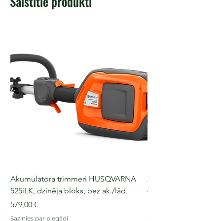
Saistītie produkti
Akumulatora trimmeri HUSQVARNA
Akumulatora motorz
525iLK, dzinēja bloks, bez ak./lād.
435i, 36 V, 30-40 cm s
Cena
Cena
579,00 €
509,00 €
Sazinies par piegādi
Sazinies par piegādi