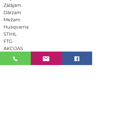
Zālājam
Dārzam
Mežam
Husqvarna
STIHL
FTG
AKCIJAS
NOTEIKUMI
Maksājuma metodes
Uzņēmuma rekvizīti
Saņemšanas punkti
Pasūtījumu piegāde
Distances līgums
Atteikuma tiesības
Privātuma politika