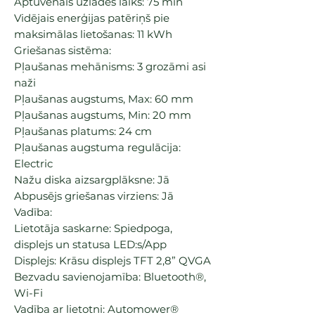
Aptuvenais uzlādes laiks: 75 min
Vidējais enerģijas patēriņš pie
maksimālas lietošanas: 11 kWh
Griešanas sistēma:
Pļaušanas mehānisms: 3 grozāmi asi
naži
Pļaušanas augstums, Max: 60 mm
Pļaušanas augstums, Min: 20 mm
Pļaušanas platums: 24 cm
Pļaušanas augstuma regulācija:
Electric
Nažu diska aizsargplāksne: Jā
Abpusējs griešanas virziens: Jā
Vadība:
Lietotāja saskarne: Spiedpoga,
displejs un statusa LED:s/App
Displejs: Krāsu displejs TFT 2,8” QVGA
Bezvadu savienojamība: Bluetooth®,
Wi-Fi
Vadība ar lietotni: Automower®