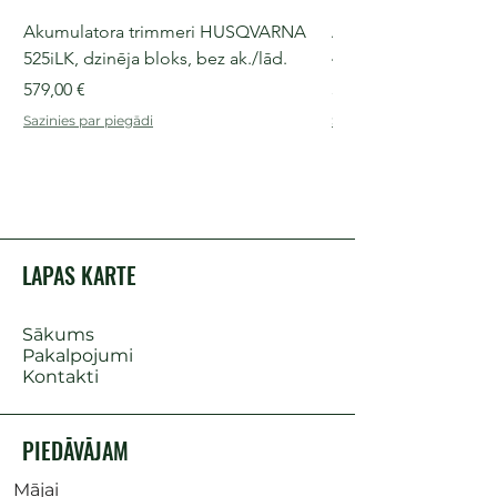
Akumulatora trimmeri HUSQVARNA
Akumulatora motorz
525iLK, dzinēja bloks, bez ak./lād.
435i, 36 V, 30-40 cm s
Cena
Cena
579,00 €
509,00 €
Sazinies par piegādi
Sazinies par piegādi
LAPAS KARTE
Sākums
Pakalpojumi
Kontakti
PIEDĀVĀJAM
Mājai