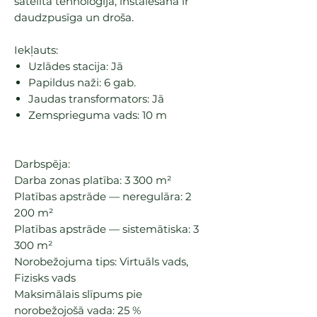
satelīta tehnoloģija, instalēšana ir
daudzpusīga un droša.
Iekļauts:
Uzlādes stacija:
Jā
Papildus naži:
6 gab.
Jaudas transformators:
Jā
Zemsprieguma vads:
10 m
Darbspēja:
Darba zonas platība: 3 300 m²
Platības apstrāde — neregulāra: 2
200 m²
Platības apstrāde — sistemātiska: 3
300 m²
Norobežojuma tips: Virtuāls vads,
Fizisks vads
Maksimālais slīpums pie
norobežojošā vada: 25 %