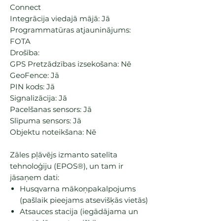
Connect
Integrācija viedajā mājā: Jā
Programmatūras atjauninājums:
FOTA
Drošība:
GPS Pretzādzības izsekošana: Nē
GeoFence: Jā
PIN kods: Jā
Signalizācija: Jā
Pacelšanas sensors: Jā
Slīpuma sensors: Jā
Objektu noteikšana: Nē
Zāles pļāvējs izmanto satelīta
tehnoloģiju (EPOS®), un tam ir
jāsaņem dati:
Husqvarna mākoņpakalpojums
(pašlaik pieejams atsevišķās vietās)
Atsauces stacija (iegādājama un