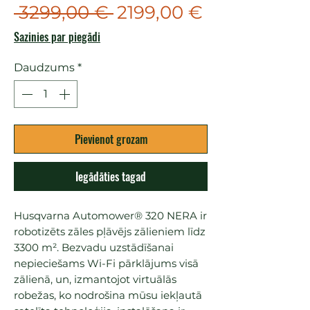
Parastā
Izpārdošan
 3299,00 € 
2199,00 €
cena
cena
Sazinies par piegādi
Daudzums
*
Pievienot grozam
Iegādāties tagad
Husqvarna Automower® 320 NERA ir
robotizēts zāles pļāvējs zālieniem līdz
3300 m². Bezvadu uzstādīšanai
nepieciešams Wi-Fi pārklājums visā
zālienā, un, izmantojot virtuālās
robežas, ko nodrošina mūsu iekļautā