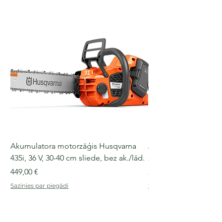
Akumulatora motorzāģis Husqvarna
Akumulatora motorz
435i, 36 V, 30-40 cm sliede, bez ak./lād.
225i, 36 V, 30-35 cm s
Cena
Cena
449,00 €
249,00 €
Sazinies par piegādi
Sazinies par piegādi