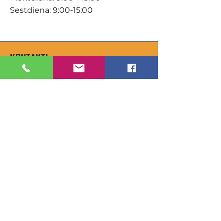
Sestdiena: 9:00-15:00
KONTAKTI
Veikals / E-veikals
+371 27 316 670
info@darzacentrs.lv
Serviss
+371 22 144 433
info@darzacentrs.lv
Adrese:
Ventspils šoseja 10, Jūrmala, LV-
2011