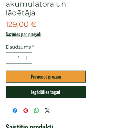
akumulatora un
lādētāja
Cena
129,00 €
Sazinies par piegādi
Daudzums
*
Pievienot grozam
Iegādāties tagad
Saistītie produkti