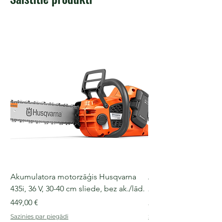
Akumulatora motorzāģis Husqvarna
Akumulatora motorz
435i, 36 V, 30-40 cm sliede, bez ak./lād.
225i, 36 V, 30-35 cm s
Cena
Cena
449,00 €
249,00 €
Sazinies par piegādi
Sazinies par piegādi