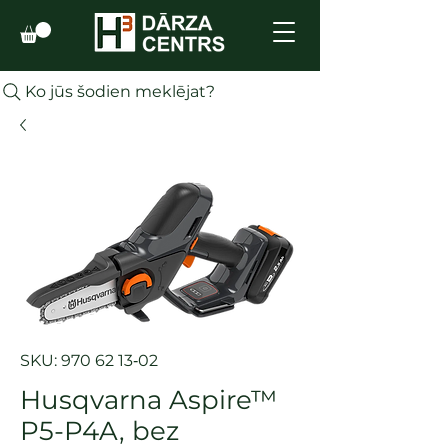
Ko jūs šodien meklējat?
SKU: 970 62 13‑02
Husqvarna Aspire™
P5-P4A, bez