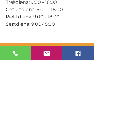
Trešdiena: 9:00 - 18:00
Ceturtdiena: 9:00 - 18:00
Piektdiena: 9:00 - 18:00
Sestdiena: 9:00-15:00
KONTAKTI
Veikals / E-veikals
+371 27 316 670
info@darzacentrs.lv
Serviss
+371 22 144 433
info@darzacentrs.lv
Adrese:
Ventspils šoseja 10, Jūrmala, LV-
2011