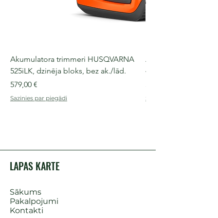
Akumulatora trimmeri HUSQVARNA
Akumulatora motorz
525iLK, dzinēja bloks, bez ak./lād.
435i, 36 V, 30-40 cm s
Cena
Cena
579,00 €
509,00 €
Sazinies par piegādi
Sazinies par piegādi
LAPAS KARTE
Sākums
Pakalpojumi
Kontakti