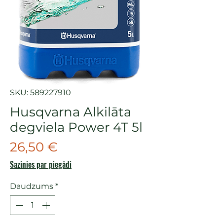
SKU: 589227910
Husqvarna Alkilāta
degviela Power 4T 5l
Cena
26,50 €
Sazinies par piegādi
Daudzums
*