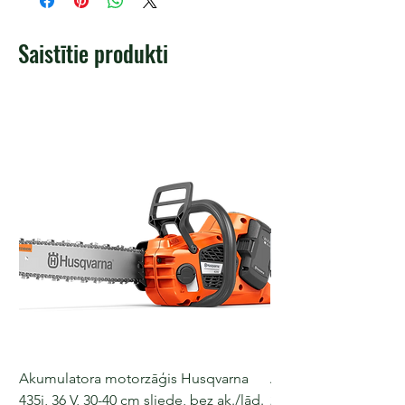
Saistītie produkti
Akumulatora motorzāģis Husqvarna
Akumulatora motorz
435i, 36 V, 30-40 cm sliede, bez ak./lād.
225i, 36 V, 30-35 cm s