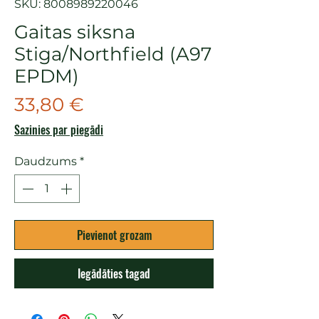
SKU: 8008989220046
Gaitas siksna
Stiga/Northfield (A97
EPDM)
Cena
33,80 €
Sazinies par piegādi
Daudzums
*
Pievienot grozam
Iegādāties tagad