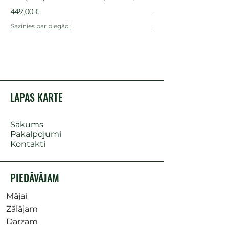
Cena
Cena
449,00 €
249,00 €
Sazinies par piegādi
Sazinies par piegādi
LAPAS KARTE
Sākums
Pakalpojumi
Kontakti
PIEDĀVĀJAM
Mājai
Zālājam
Dārzam