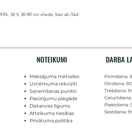
i, 36 V, 30-40 cm sliede, bez ak./lād.
NOTEIKUMI
DARBA L
Maksājuma metodes
Pirmdiena: 9
Otrdiena: 9:0
Uzņēmuma rekvizīti
Trešdiena: 9:
Saņemšanas punkti
Ceturtdiena: 
Pasūtījumu piegāde
Piektdiena: 9
Distances līgums
Sestdiena: 9
Atteikuma tiesības
Privātuma politika