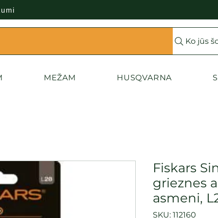
kumi
Ko jūs š
M
MEŽAM
HUSQVARNA
S
Fiskars Si
grieznes a
asmeni, L
SKU: 112160