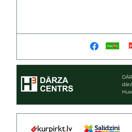
DĀR
dārz
Husq