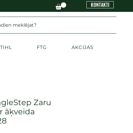
KONTAKTI
odien meklējat?
TIHL
FTG
AKCIJAS
ngleStep Zaru
r āķveida
28