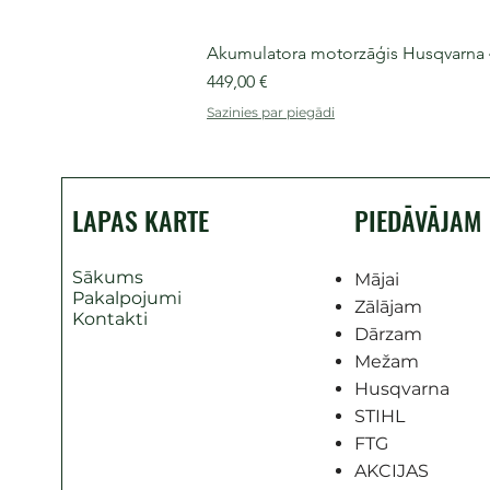
Akumulatora motorzāģis Husqvarna 435
Cena
449,00 €
Sazinies par piegādi
LAPAS KARTE
PIEDĀVĀJAM
Sākums
Mājai
Pakalpojumi
Zālājam
Kontakti
Dārzam
Mežam
Husqvarna
STIHL
FTG
AKCIJAS