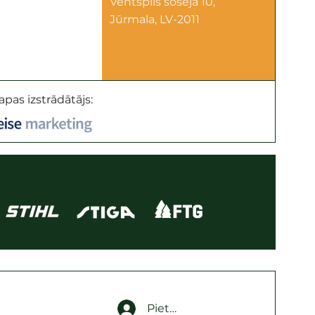
Ventspils šoseja 10,
Jūrmala, LV-2011
apas izstrādātājs:
Pieteikties