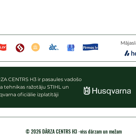
Mājasl
ZA CENTRS H3 ir pasaules vadošo
a tehnikas ražotāju STIHL un
varna oficiālie izplatītāji
© 2026 DĀRZA CENTRS H3 -viss dārzam un mežam