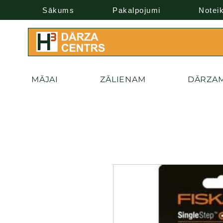
Sākums
Pakalpojumi
Notei
MĀJAI
ZĀLIENAM
DĀRZA