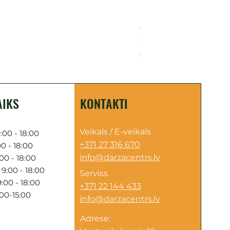
Akumulatora motorzāģis H
Cena
249,00 €
Sazinies par piegādi
AIKS
KONTAKTI
Veikals / E-veikals
:00 - 18:00
+371 27 316 670
0 - 18:00
info@darzacentrs.lv
00 - 18:00
9:00 - 18:00
Serviss
:00 - 18:00
+371 22 144 433
:00-15:00
info@darzacentrs.lv
Adrese: