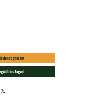
na
ievienot grozam
egādāties tagad