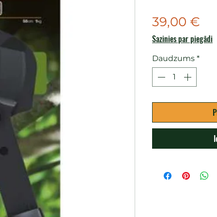
Ce
39,00 €
Sazinies par piegādi
Daudzums
*
P
I