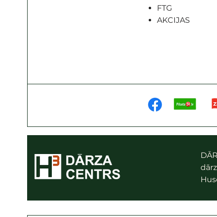
FTG
AKCIJAS
DĀR
dārz
Husq