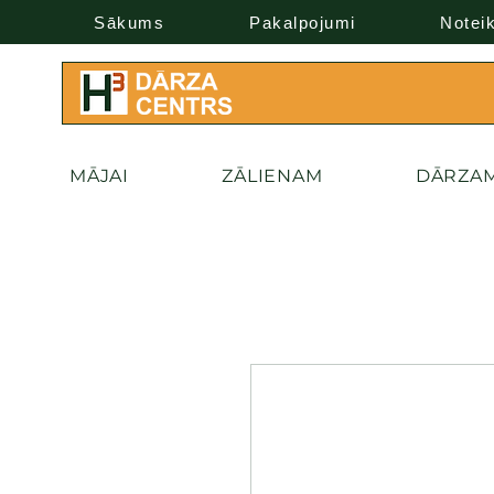
Sākums
Pakalpojumi
Notei
MĀJAI
ZĀLIENAM
DĀRZA