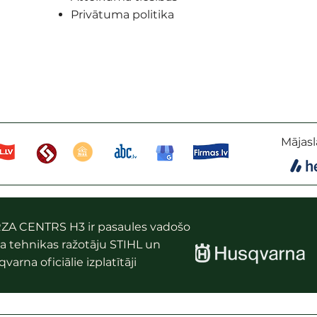
Privātuma politika
Mājasl
ZA CENTRS H3 ir pasaules vadošo
a tehnikas ražotāju STIHL un
varna oficiālie izplatītāji