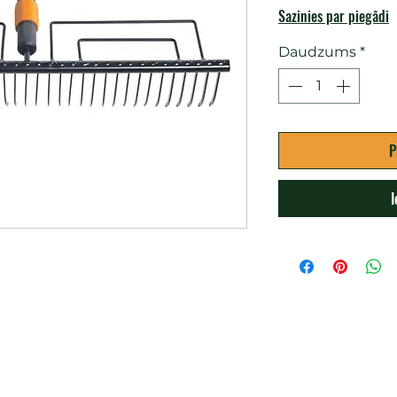
Sazinies par piegādi
Daudzums
*
P
I