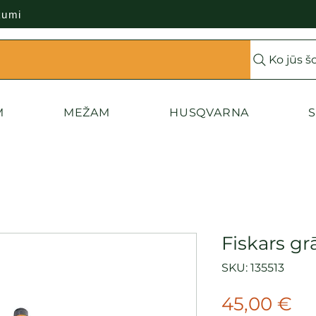
kumi
Ko jūs š
M
MEŽAM
HUSQVARNA
S
Fiskars gr
SKU: 135513
Ce
45,00 €