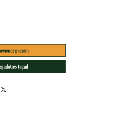
ievienot grozam
egādāties tagad