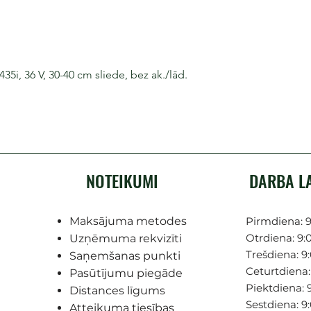
i, 36 V, 30-40 cm sliede, bez ak./lād.
NOTEIKUMI
DARBA L
Maksājuma metodes
Pirmdiena: 9
Otrdiena: 9:0
Uzņēmuma rekvizīti
Trešdiena: 9:
Saņemšanas punkti
Ceturtdiena: 
Pasūtījumu piegāde
Piektdiena: 9
Distances līgums
Sestdiena: 9
Atteikuma tiesības