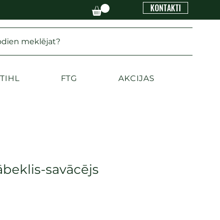
KONTAKTI
odien meklējat?
TIHL
FTG
AKCIJAS
ābeklis-savācējs
na