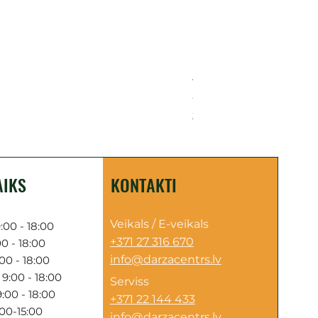
Akumulatora motorzāģis H
Cena
249,00 €
Sazinies par piegādi
AIKS
KONTAKTI
Veikals / E-veikals
:00 - 18:00
+371 27 316 670
0 - 18:00
info@darzacentrs.lv
00 - 18:00
9:00 - 18:00
Serviss
:00 - 18:00
+371 22 144 433
:00-15:00
info@darzacentrs.lv