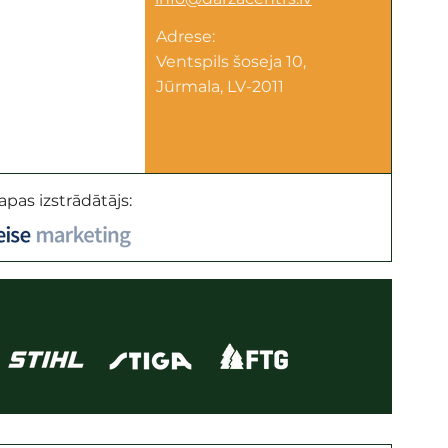
Adrese:
Ventspils šoseja 10,
Jūrmala, LV-2011
apas izstrādātājs: