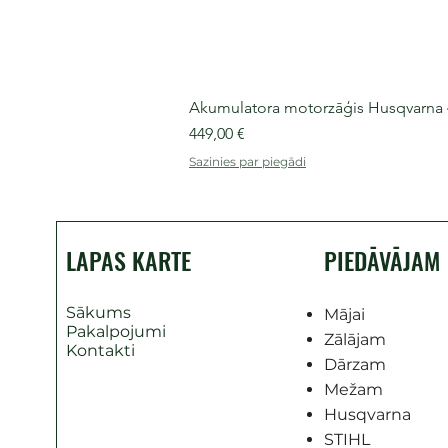
Akumulatora motorzāģis Husqvarna 435
Cena
449,00 €
Sazinies par piegādi
LAPAS KARTE
PIEDĀVĀJAM
Sākums
Mājai
Pakalpojumi
Zālājam
Kontakti
Dārzam
Mežam
Husqvarna
STIHL