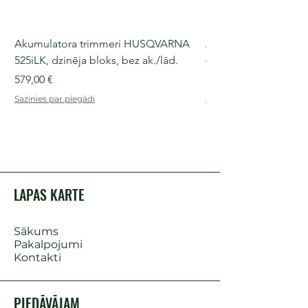
Akumulatora trimmeri HUSQVARNA
Akumulatora motorz
525iLK, dzinēja bloks, bez ak./lād.
435i, 36 V, 30-40 cm s
Cena
Cena
579,00 €
509,00 €
Sazinies par piegādi
Sazinies par piegādi
LAPAS KARTE
Sākums
Pakalpojumi
Kontakti
PIEDĀVĀJAM