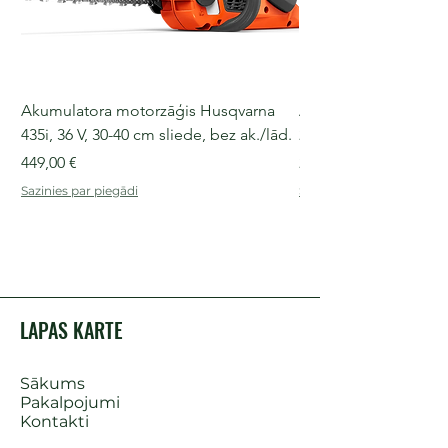
Akumulatora motorzāģis Husqvarna
Akumulatora motorz
435i, 36 V, 30-40 cm sliede, bez ak./lād.
225i, 36 V, 30-35 cm s
Cena
Cena
449,00 €
249,00 €
Sazinies par piegādi
Sazinies par piegādi
LAPAS KARTE
Sākums
Pakalpojumi
Kontakti