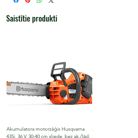
Saistītie produkti
Akumulatora motorzāģis Husqvarna
Akumulatora motorz
435i, 36 V, 30-40 cm sliede, bez ak./lād.
225i, 36 V, 30-35 cm s