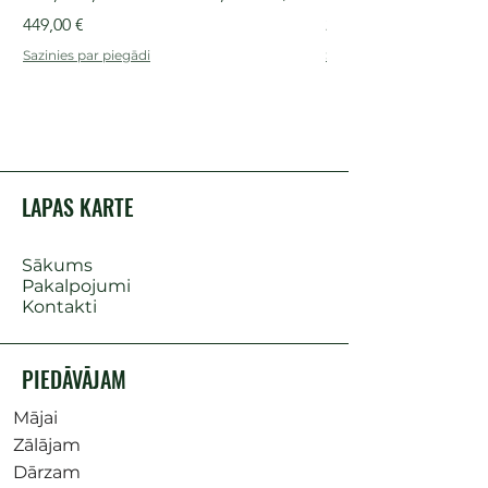
Cena
Cena
449,00 €
249,00 €
Sazinies par piegādi
Sazinies par piegādi
LAPAS KARTE
Sākums
Pakalpojumi
Kontakti
PIEDĀVĀJAM
Mājai
Zālājam
Dārzam