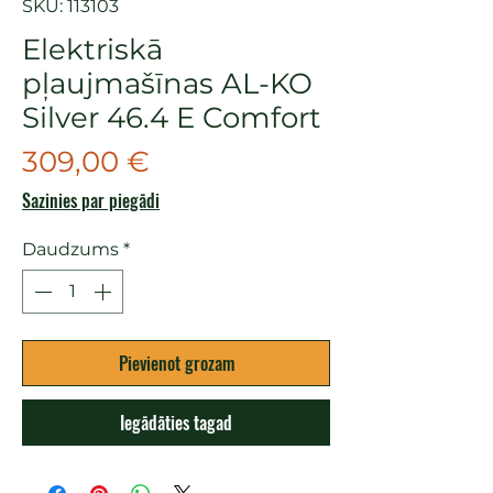
SKU: 113103
Elektriskā
pļaujmašīnas AL-KO
Silver 46.4 E Comfort
Cena
309,00 €
Sazinies par piegādi
Daudzums
*
Pievienot grozam
Iegādāties tagad