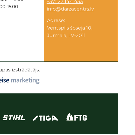
+371 22 144 433
:00-15:00
info@darzacentrs.lv
Adrese:
Ventspils šoseja 10,
Jūrmala, LV-2011
apas izstrādātājs: