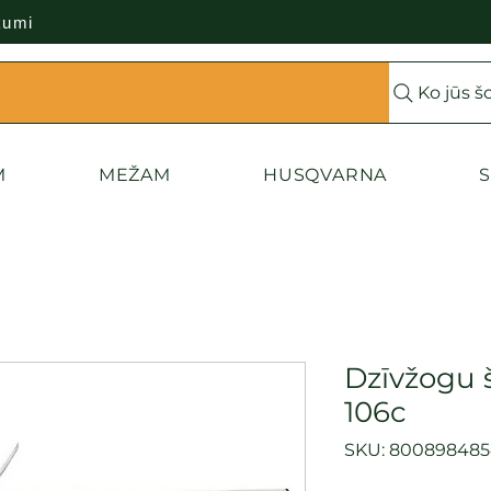
kumi
Ko jūs š
M
MEŽAM
HUSQVARNA
S
Dzīvžogu 
106c
SKU: 80089848