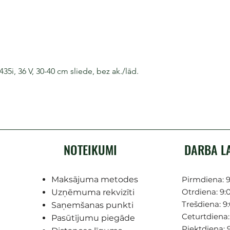
i, 36 V, 30-40 cm sliede, bez ak./lād.
NOTEIKUMI
DARBA L
Maksājuma metodes
Pirmdiena: 9
Otrdiena: 9:0
Uzņēmuma rekvizīti
Trešdiena: 9:
Saņemšanas punkti
Ceturtdiena: 
Pasūtījumu piegāde
Piektdiena: 9