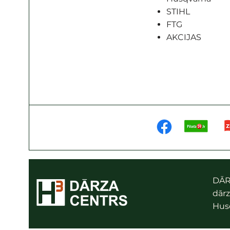
STIHL
FTG
AKCIJAS
DĀR
dārz
Husq