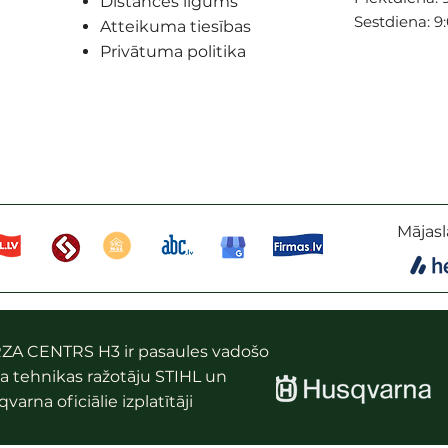
Distances līgums
Sestdiena: 9
Atteikuma tiesības
Privātuma politika
Mājasl
ZA CENTRS H3 ir pasaules vadošo
a tehnikas ražotāju STIHL un
varna oficiālie izplatītāji