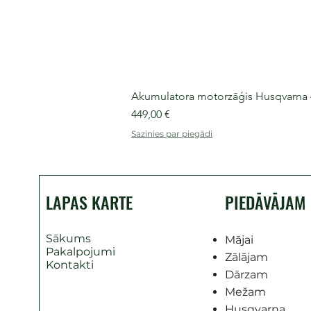
Akumulatora motorzāģis Husqvarna 435
Cena
449,00 €
Sazinies par piegādi
LAPAS KARTE
PIEDĀVĀJAM
Sākums
Mājai
Pakalpojumi
Zālājam
Kontakti
Dārzam
Mežam
Husqvarna