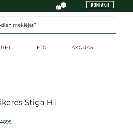
KONTAKTI
odien meklējat?
TIHL
FTG
AKCIJAS
šķēres Stiga HT
54895