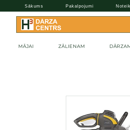
Sākums
Pakalpojumi
Notei
MĀJAI
ZĀLIENAM
DĀRZA