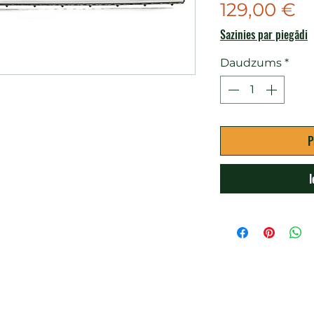
C
129,00 €
Sazinies par piegādi
Daudzums
*
P
I