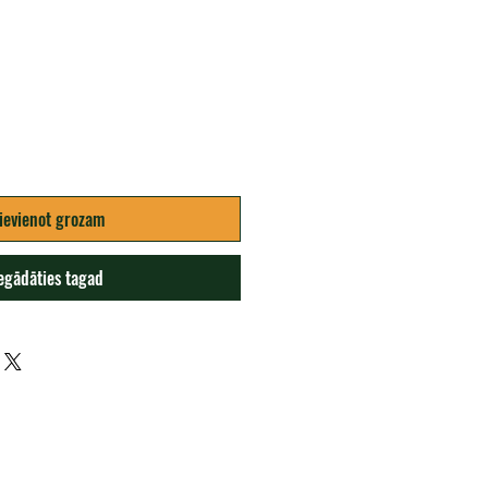
ena
ievienot grozam
egādāties tagad