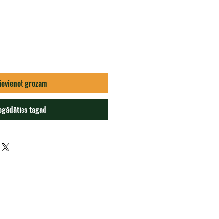
ievienot grozam
egādāties tagad