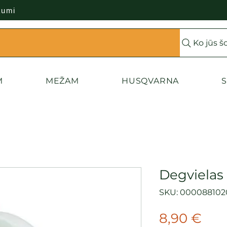
kumi
Ko jūs š
M
MEŽAM
HUSQVARNA
S
Degvielas
SKU: 000088102
Cen
8,90 €