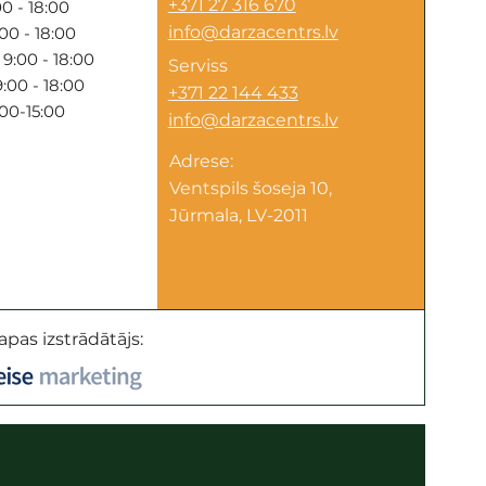
+371 27 316 670
0 - 18:00
info@darzacentrs.lv
00 - 18:00
9:00 - 18:00
Serviss
:00 - 18:00
+371 22 144 433
:00-15:00
info@darzacentrs.lv
Adrese:
Ventspils šoseja 10,
Jūrmala, LV-2011
apas izstrādātājs: