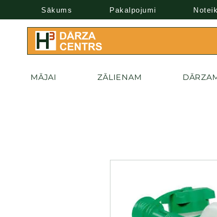
Sākums
Pakalpojumi
Notei
MĀJAI
ZĀLIENAM
DĀRZA