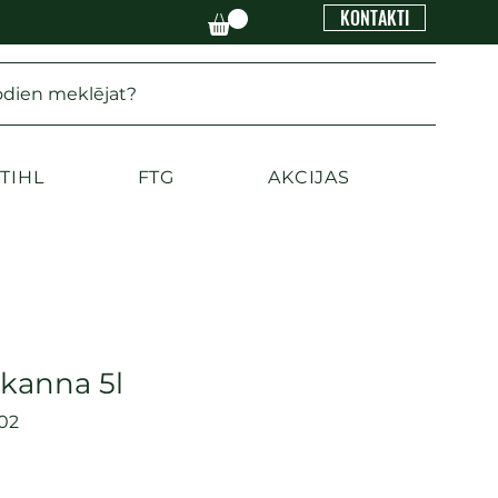
KONTAKTI
odien meklējat?
TIHL
FTG
AKCIJAS
 kanna 5l
02
a