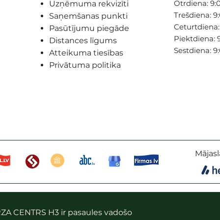
Otrdiena: 9:0
Uzņēmuma rekvizīti
Trešdiena: 9:
Saņemšanas punkti
Ceturtdiena: 
Pasūtījumu piegāde
Piektdiena: 9
Distances līgums
Sestdiena: 9
Atteikuma tiesības
Privātuma politika
Mājasl
ZA CENTRS H3 ir pasaules vadošo