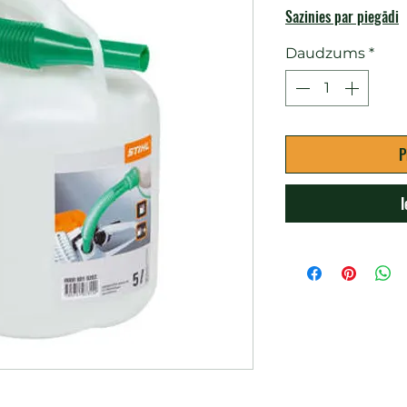
Sazinies par piegādi
Daudzums
*
P
I