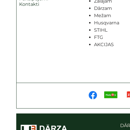
Zālājam
Kontakti
Dārzam
Mežam
Husqvarna
STIHL
FTG
AKCIJAS
DĀR