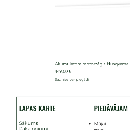
Akumulatora motorzāģis Husqvarna 435
Cena
449,00 €
Sazinies par piegādi
LAPAS KARTE
PIEDĀVĀJAM
Sākums
Mājai
Pakalpojumi