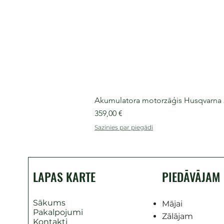
Akumulatora motorzāģis Husqvarna 240
Cena
359,00 €
Sazinies par piegādi
LAPAS KARTE
PIEDĀVĀJAM
Sākums
Mājai
Pakalpojumi
Zālājam
Kontakti