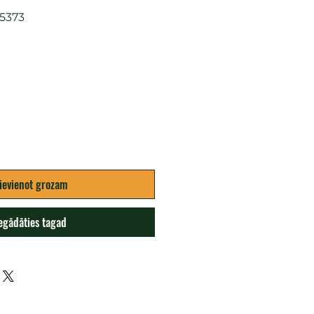
5373
ena
ievienot grozam
egādāties tagad