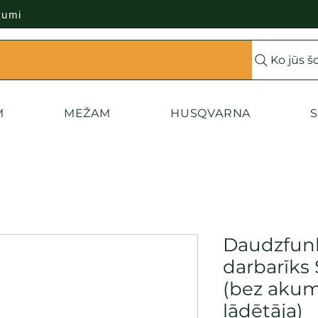
kumi
Ko jūs š
M
MEŽAM
HUSQVARNA
S
Daudzfunk
darbarīks
(bez akum
lādētāja)