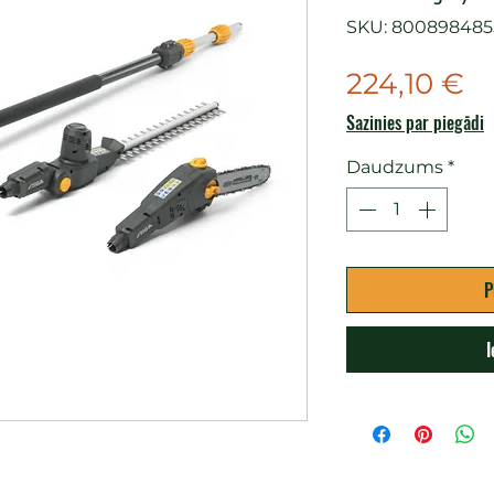
SKU: 800898485
C
224,10 €
Sazinies par piegādi
Daudzums
*
P
I