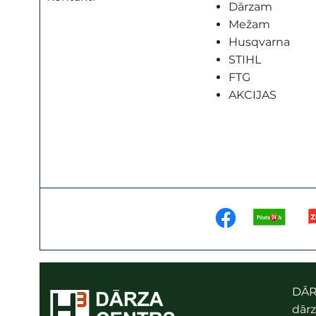
Dārzam
Mežam
Husqvarna
STIHL
FTG
AKCIJAS
DĀR
dārz