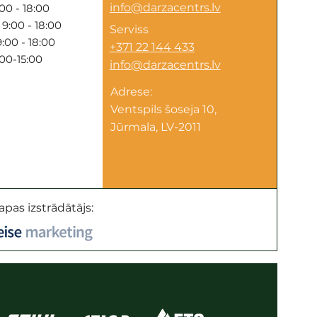
info@darzacentrs.lv
00 - 18:00
9:00 - 18:00
Serviss
:00 - 18:00
+371 22 144 433
:00-15:00
info@darzacentrs.lv
Adrese:
Ventspils šoseja 10,
Jūrmala, LV-2011
apas izstrādātājs: