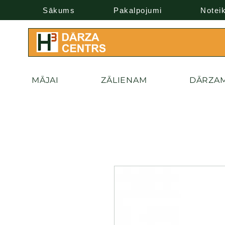
Sākums
Pakalpojumi
Notei
MĀJAI
ZĀLIENAM
DĀRZA