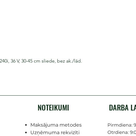
i, 36 V, 30-45 cm sliede, bez ak./lād.
NOTEIKUMI
DARBA L
Maksājuma metodes
Pirmdiena: 9
Otrdiena: 9:0
Uzņēmuma rekvizīti