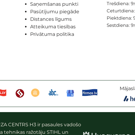
Trešdiena: 9:
Saņemšanas punkti
Ceturtdiena: 
Pasūtījumu piegāde
Piektdiena: 9
Distances līgums
Sestdiena: 9
Atteikuma tiesības
Privātuma politika
Mājasl
ZA CENTRS H3 ir pasaules vadošo
a tehnikas ražotāju STIHL un