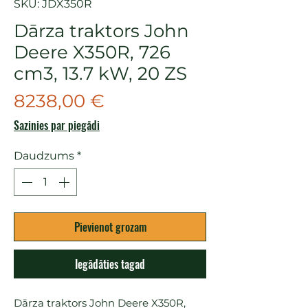
SKU: JDX350R
Dārza traktors John
Deere X350R, 726
cm3, 13.7 kW, 20 ZS
Cena
8238,00 €
Sazinies par piegādi
Daudzums
*
Pievienot grozam
Iegādāties tagad
Dārza traktors John Deere X350R, 