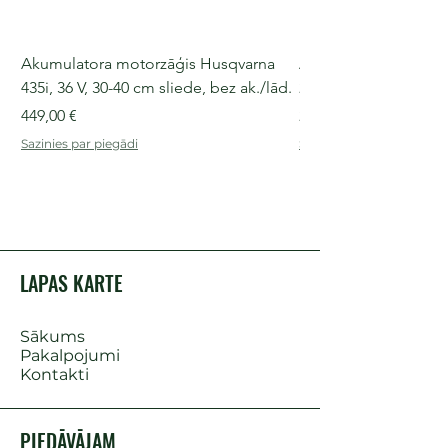
Akumulatora motorzāģis Husqvarna
Akumulatora motorz
435i, 36 V, 30-40 cm sliede, bez ak./lād.
225i, 36 V, 30-35 cm s
Cena
Cena
449,00 €
249,00 €
Sazinies par piegādi
Sazinies par piegādi
LAPAS KARTE
Sākums
Pakalpojumi
Kontakti
PIEDĀVĀJAM