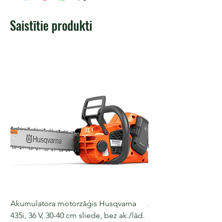
Saistītie produkti
Akumulatora motorzāģis Husqvarna
Akumulatora motorz
435i, 36 V, 30-40 cm sliede, bez ak./lād.
225i, 36 V, 30-35 cm s