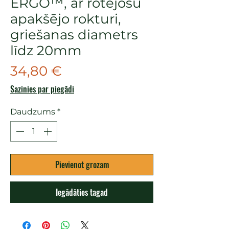
ERGO™, ar rotējošu
apakšējo rokturi,
griešanas diametrs
līdz 20mm
Cena
34,80 €
Sazinies par piegādi
Daudzums
*
Pievienot grozam
Iegādāties tagad