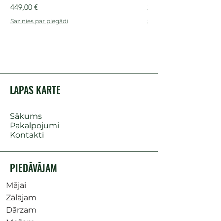
Cena
Cena
449,00 €
249,00 €
Sazinies par piegādi
Sazinies par piegādi
LAPAS KARTE
Sākums
Pakalpojumi
Kontakti
PIEDĀVĀJAM
Mājai
Zālājam
Dārzam