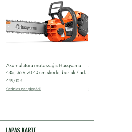
Akumulatora motorzāģis Husqvarna
Akumulatora motorz
435i, 36 V, 30-40 cm sliede, bez ak./lād.
225i, 36 V, 30-35 cm s
Cena
Cena
449,00 €
249,00 €
Sazinies par piegādi
Sazinies par piegādi
LAPAS KARTE