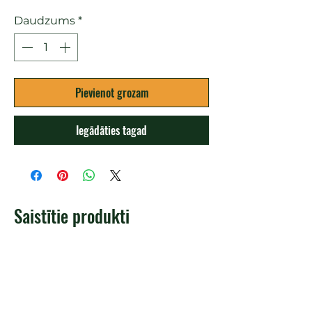
Daudzums
*
Pievienot grozam
Iegādāties tagad
Saistītie produkti