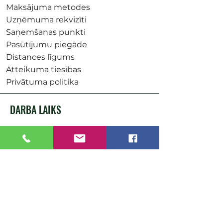
Maksājuma metodes
Uzņēmuma rekvizīti
Saņemšanas punkti
Pasūtījumu piegāde
Distances līgums
Atteikuma tiesības
Privātuma politika
DARBA LAIKS
Pirmdiena: 9:00 - 18:00
Otrdiena: 9:00 - 18:00
Trešdiena: 9:00 - 18:00
Ceturtdiena: 9:00 - 18:00
Piektdiena: 9:00 - 18:00
Sestdiena: 9:00-15:00