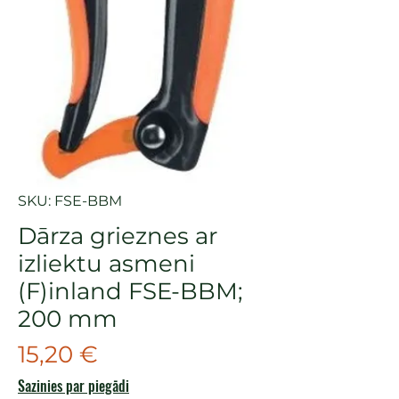
SKU: FSE-BBM
Dārza grieznes ar
izliektu asmeni
(F)inland FSE-BBM;
200 mm
Cena
15,20 €
Sazinies par piegādi