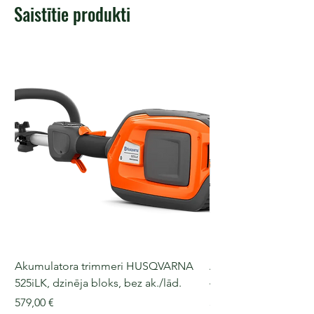
Saistītie produkti
Akumulatora trimmeri HUSQVARNA
Akumulatora motorz
525iLK, dzinēja bloks, bez ak./lād.
435i, 36 V, 30-40 cm s
Cena
Cena
579,00 €
509,00 €