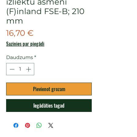
izliektu asmeni
(F)inland FSE-B; 210
mm
Cena
16,70 €
Sazinies par piegādi
Daudzums
*
Pievienot grozam
Iegādāties tagad