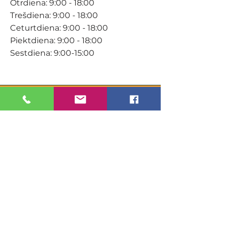
Otrdiena: 9:00 - 18:00
Trešdiena: 9:00 - 18:00
Ceturtdiena: 9:00 - 18:00
Piektdiena: 9:00 - 18:00
Sestdiena: 9:00-15:00
KONTAKTI
Veikals / E-veikals
+371 27 316 670
info@darzacentrs.lv
Serviss
+371 22 144 433
info@darzacentrs.lv
Adrese:
Ventspils šoseja 10, Jūrmala, LV-