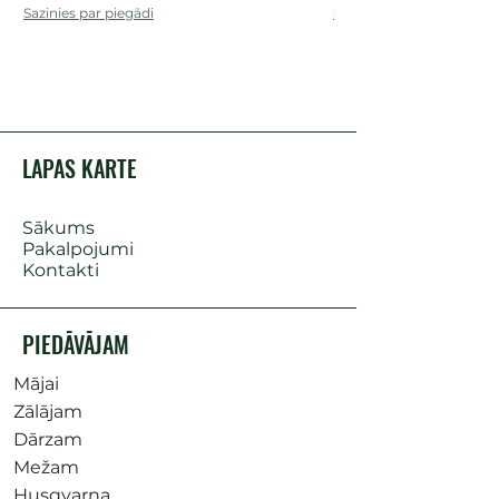
Sazinies par piegādi
Sazinies par piegādi
LAPAS KARTE
Sākums
Pakalpojumi
Kontakti
PIEDĀVĀJAM
Mājai
Zālājam
Dārzam
Mežam
Husqvarna