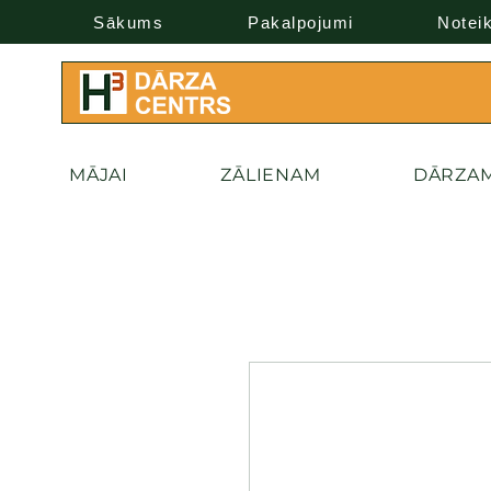
Sākums
Pakalpojumi
Notei
MĀJAI
ZĀLIENAM
DĀRZA