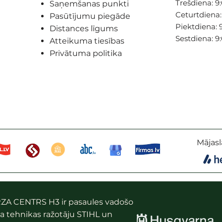
Trešdiena: 9:
Saņemšanas punkti
Ceturtdiena: 
Pasūtījumu piegāde
Piektdiena: 9
Distances līgums
Sestdiena: 9
Atteikuma tiesības
Privātuma politika
Mājasl
ZA CENTRS H3 ir pasaules vadošo
a tehnikas ražotāju STIHL un