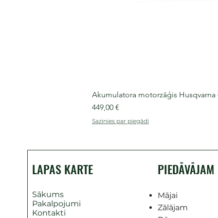
Akumulatora motorzāģis Husqvarna 435
Cena
449,00 €
Sazinies par piegādi
LAPAS KARTE
PIEDĀVĀJAM
Sākums
Mājai
Pakalpojumi
Zālājam
Kontakti