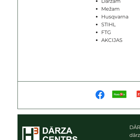
Dārzam
Mežam
Husqvarna
STIHL
FTG
AKCIJAS
DĀR
dārz