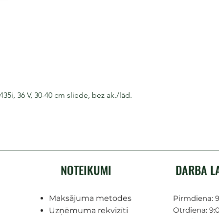
i, 36 V, 30-40 cm sliede, bez ak./lād.
NOTEIKUMI
DARBA L
Maksājuma metodes
Pirmdiena: 9
Otrdiena: 9:0
Uzņēmuma rekvizīti