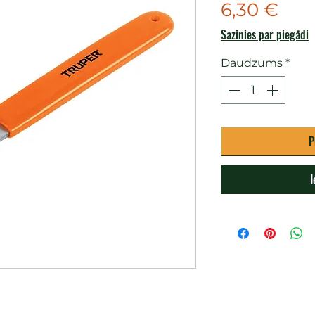
Cen
6,30 €
Sazinies par piegādi
Daudzums
*
P
I