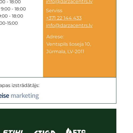
info@darzacentrs.lv
00 - 18:00
9:00 - 18:00
Serviss
:00 - 18:00
+371 22 144 433
:00-15:00
info@darzacentrs.lv
Adrese:
Ventspils šoseja 10,
Jūrmala, LV-2011
apas izstrādātājs: