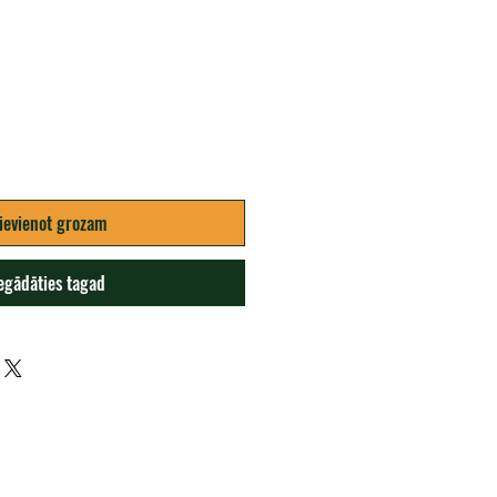
a
ievienot grozam
egādāties tagad