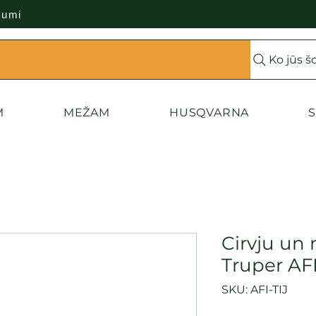
kumi
Ko jūs š
M
MEŽAM
HUSQVARNA
S
Cirvju un
Truper AFI
SKU: AFI-TIJ