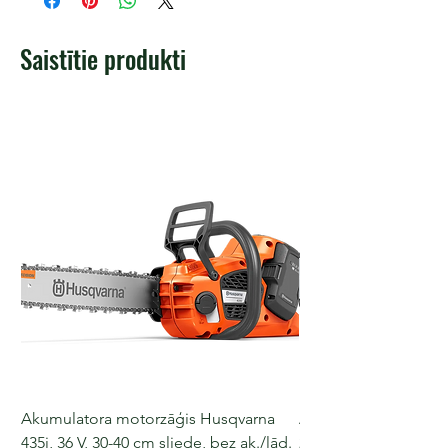
Saistītie produkti
Akumulatora motorzāģis Husqvarna
Akumulatora motorz
435i, 36 V, 30-40 cm sliede, bez ak./lād.
225i, 36 V, 30-35 cm s