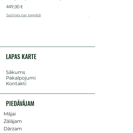
Cena
Cena
449,00 €
249,00 €
Sazinies par piegādi
Sazinies par piegādi
LAPAS KARTE
Sākums
Pakalpojumi
Kontakti
PIEDĀVĀJAM
Mājai
Zālājam
Dārzam