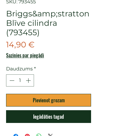
SKU: 793455
Briggs&amp;stratton
Blīve cilindra
(793455)
Cena
14,90 €
Sazinies par piegādi
Daudzums
*
Pievienot grozam
Iegādāties tagad