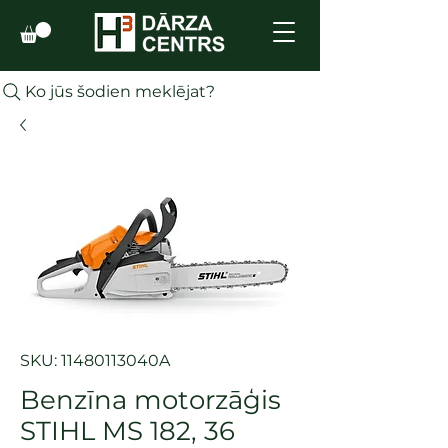
Ko jūs šodien meklējat?
SKU: 11480113040A
Benzīna motorzāģis
STIHL MS 182, 36