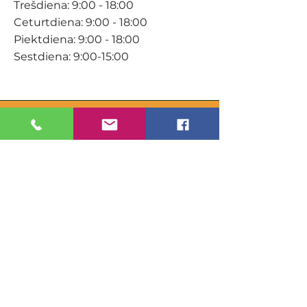
Trešdiena: 9:00 - 18:00
Ceturtdiena: 9:00 - 18:00
Piektdiena: 9:00 - 18:00
Sestdiena: 9:00-15:00
KONTAKTI
Veikals / E-veikals
+371 27 316 670
info@darzacentrs.lv
Serviss
+371 22 144 433
info@darzacentrs.lv
Adrese:
Ventspils šoseja 10, Jūrmala, LV-
2011