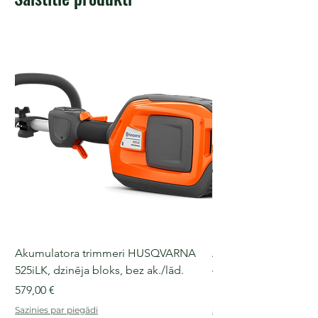
Akumulatora trimmeri HUSQVARNA
Akumulatora motorz
525iLK, dzinēja bloks, bez ak./lād.
435i, 36 V, 30-40 cm s
Cena
Cena
579,00 €
509,00 €
Sazinies par piegādi
Sazinies par piegādi