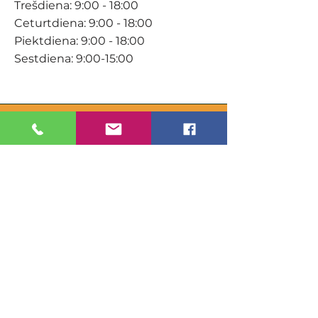
Trešdiena: 9:00 - 18:00
Ceturtdiena: 9:00 - 18:00
Piektdiena: 9:00 - 18:00
Sestdiena: 9:00-15:00
KONTAKTI
Veikals / E-veikals
+371 27 316 670
info@darzacentrs.lv
Serviss
+371 22 144 433
info@darzacentrs.lv
Adrese:
Ventspils šoseja 10, Jūrmala, LV-
2011