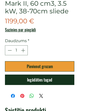
Mark II, 60 cm3, 3.5
kW, 38-70cm sliede
Cena
1199,00 €
Sazinies par piegādi
Daudzums
*
Pievienot grozam
Iegādāties tagad
Saistītie produkti