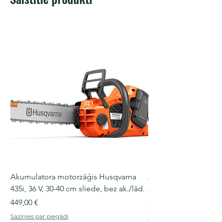
Akumulatora motorzāģis Husqvarna
Akumulatora motorz
435i, 36 V, 30-40 cm sliede, bez ak./lād.
225i, 36 V, 30-35 cm s
Cena
Cena
449,00 €
249,00 €
Sazinies par piegādi
Sazinies par piegādi