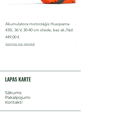
Akumulatora motorzāģis Husqvarna
Akumulatora motorz
435i, 36 V, 30-40 cm sliede, bez ak./lād.
225i, 36 V, 30-35 cm s
Cena
Cena
449,00 €
249,00 €
Sazinies par piegādi
Sazinies par piegādi
LAPAS KARTE
Sākums
Pakalpojumi
Kontakti