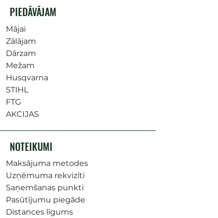
PIEDĀVĀJAM
Mājai
Zālājam
Dārzam
Mežam
Husqvarna
STIHL
FTG
AKCIJAS
NOTEIKUMI
Maksājuma metodes
Uzņēmuma rekvizīti
Saņemšanas punkti
Pasūtījumu piegāde
Distances līgums