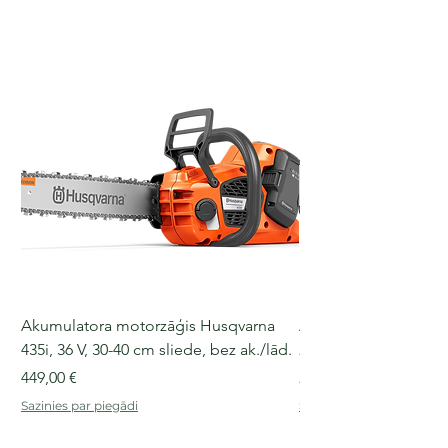
Akumulatora motorzāģis Husqvarna
Akumulatora motorz
435i, 36 V, 30-40 cm sliede, bez ak./lād.
225i, 36 V, 30-35 cm s
Cena
Cena
449,00 €
249,00 €
Sazinies par piegādi
Sazinies par piegādi