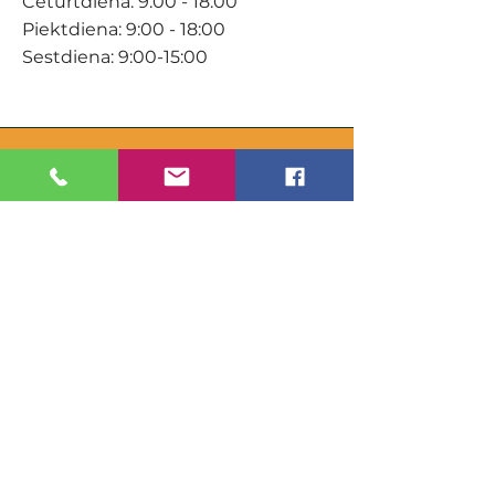
Ceturtdiena: 9:00 - 18:00
Piektdiena: 9:00 - 18:00
Sestdiena: 9:00-15:00
KONTAKTI
Veikals / E-veikals
+371 27 316 670
info@darzacentrs.lv
Serviss
+371 22 144 433
info@darzacentrs.lv
Adrese:
Ventspils šoseja 10, Jūrmala, LV-
2011