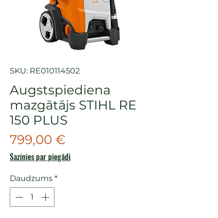
SKU: RE010114502
Augstspiediena
mazgātājs STIHL RE
150 PLUS
Cena
799,00 €
Sazinies par piegādi
Daudzums
*