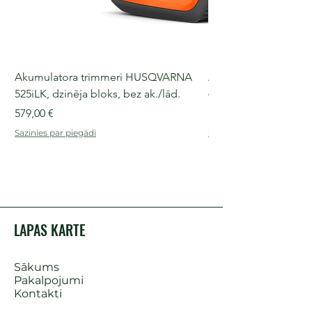
Akumulatora trimmeri HUSQVARNA
Akumulatora motorz
525iLK, dzinēja bloks, bez ak./lād.
435i, 36 V, 30-40 cm s
Cena
Cena
579,00 €
509,00 €
Sazinies par piegādi
Sazinies par piegādi
LAPAS KARTE
Sākums
Pakalpojumi
Kontakti