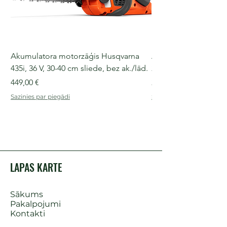
Akumulatora motorzāģis Husqvarna
Akumulatora motorz
435i, 36 V, 30-40 cm sliede, bez ak./lād.
225i, 36 V, 30-35 cm s
Cena
Cena
449,00 €
249,00 €
Sazinies par piegādi
Sazinies par piegādi
LAPAS KARTE
Sākums
Pakalpojumi
Kontakti