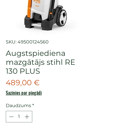
SKU: 49500124560
Augstspiediena
mazgātājs stihl RE
130 PLUS
Cena
489,00 €
Sazinies par piegādi
Daudzums
*