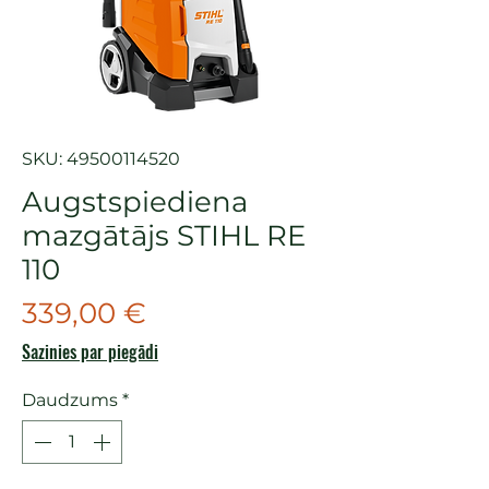
SKU: 49500114520
Augstspiediena
mazgātājs STIHL RE
110
Cena
339,00 €
Sazinies par piegādi
Daudzums
*