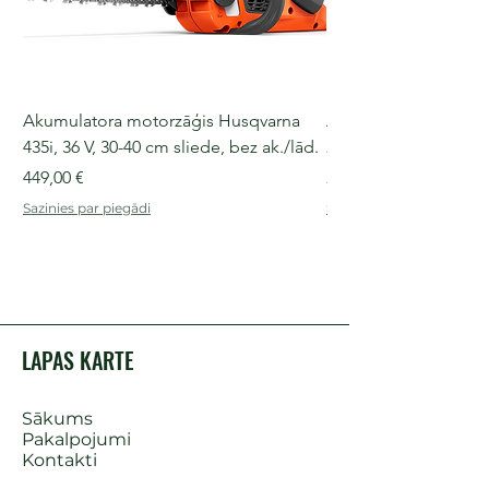
Akumulatora motorzāģis Husqvarna
Akumulatora motorz
435i, 36 V, 30-40 cm sliede, bez ak./lād.
225i, 36 V, 30-35 cm s
Cena
Cena
449,00 €
249,00 €
Sazinies par piegādi
Sazinies par piegādi
LAPAS KARTE
Sākums
Pakalpojumi
Kontakti