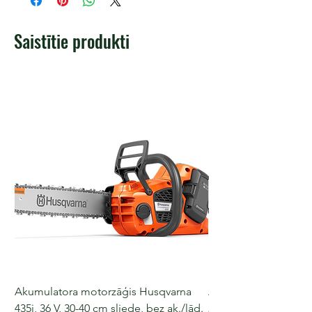
Saistītie produkti
Akumulatora motorzāģis Husqvarna
Akumulatora motorz
435i, 36 V, 30-40 cm sliede, bez ak./lād.
225i, 36 V, 30-35 cm s