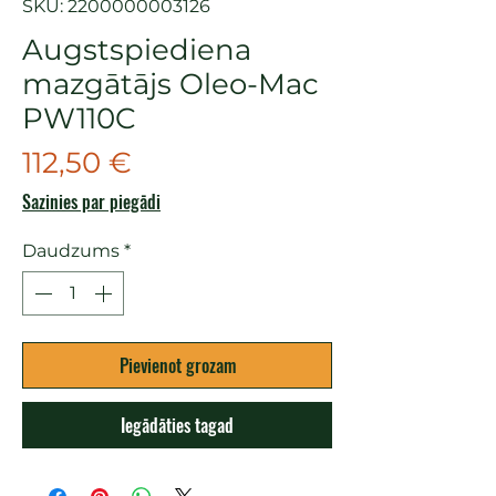
SKU: 2200000003126
Augstspiediena
mazgātājs Oleo-Mac
PW110C
Cena
112,50 €
Sazinies par piegādi
Daudzums
*
Pievienot grozam
Iegādāties tagad