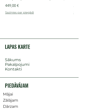
Cena
Cena
449,00 €
249,00 €
Sazinies par piegādi
Sazinies par piegādi
LAPAS KARTE
Sākums
Pakalpojumi
Kontakti
PIEDĀVĀJAM
Mājai
Zālājam
Dārzam