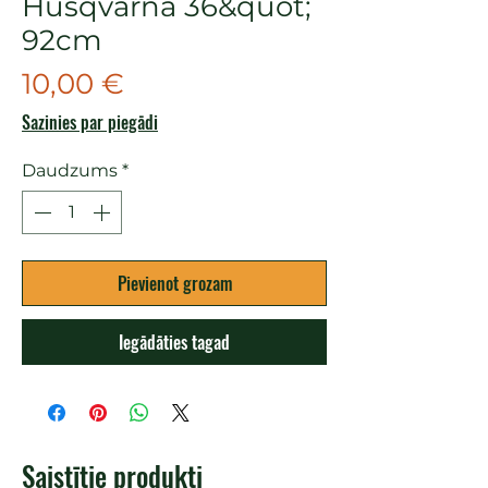
Husqvarna 36&quot;
92cm
Cena
10,00 €
Sazinies par piegādi
Daudzums
*
Pievienot grozam
Iegādāties tagad
Saistītie produkti