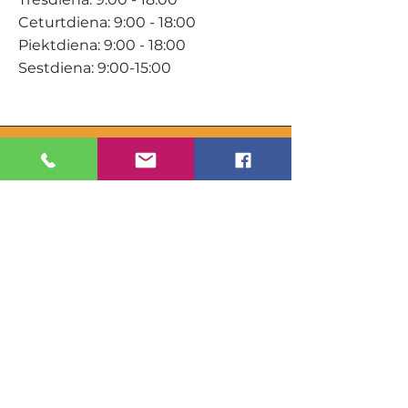
Ceturtdiena: 9:00 - 18:00
Piektdiena: 9:00 - 18:00
Sestdiena: 9:00-15:00
KONTAKTI
Veikals / E-veikals
+371 27 316 670
info@darzacentrs.lv
Serviss
+371 22 144 433
info@darzacentrs.lv
Adrese:
Ventspils šoseja 10, Jūrmala, LV-
2011