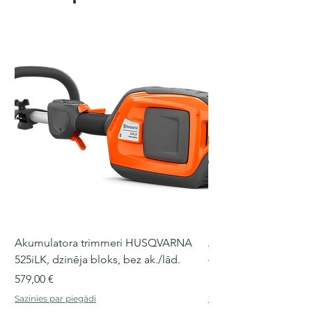
Akumulatora trimmeri HUSQVARNA
Akumulatora motorz
525iLK, dzinēja bloks, bez ak./lād.
435i, 36 V, 30-40 cm s
Cena
Cena
579,00 €
509,00 €
Sazinies par piegādi
Sazinies par piegādi