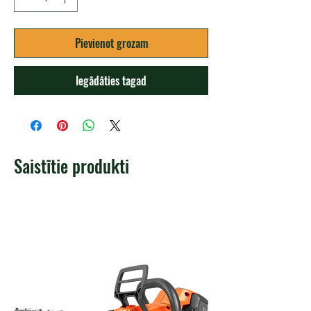
Pievienot grozam
Iegādāties tagad
Saistītie produkti