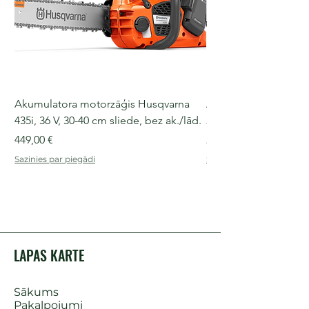
Akumulatora motorzāģis Husqvarna
Akumulatora motorz
435i, 36 V, 30-40 cm sliede, bez ak./lād.
225i, 36 V, 30-35 cm s
Cena
Cena
449,00 €
249,00 €
Sazinies par piegādi
Sazinies par piegādi
LAPAS KARTE
Sākums
Pakalpojumi