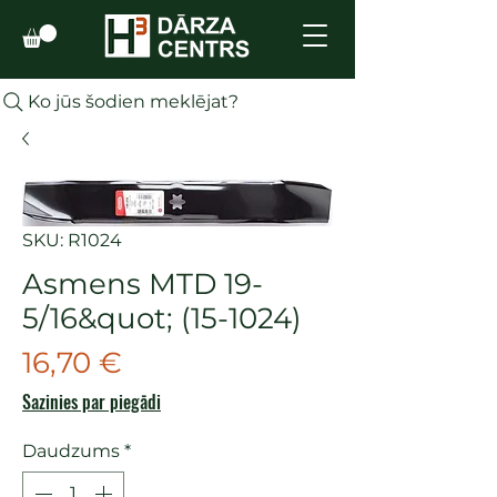
Ko jūs šodien meklējat?
SKU: R1024
Asmens MTD 19-
5/16&quot; (15-1024)
Cena
16,70 €
Sazinies par piegādi
Daudzums
*