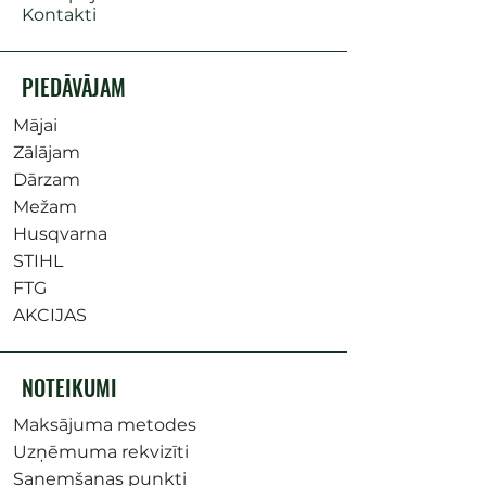
Kontakti
PIEDĀVĀJAM
Mājai
Zālājam
Dārzam
Mežam
Husqvarna
STIHL
FTG
AKCIJAS
NOTEIKUMI
Maksājuma metodes
Uzņēmuma rekvizīti
Saņemšanas punkti