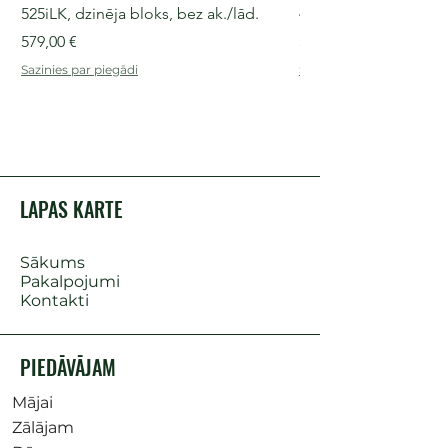
525iLK, dzinēja bloks, bez ak./lād.
435i, 36 V, 30-40 cm s
Cena
Cena
579,00 €
509,00 €
Sazinies par piegādi
Sazinies par piegādi
LAPAS KARTE
Sākums
Pakalpojumi
Kontakti
PIEDĀVĀJAM
Mājai
Zālājam