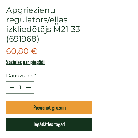
Apgriezienu
regulators/eļļas
izkliedētājs M21-33
(691968)
Cena
60,80 €
Sazinies par piegādi
Daudzums
*
Pievienot grozam
Iegādāties tagad