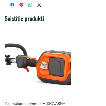
Saistītie produkti
Akumulatora trimmeri HUSQVARNA
Akumulatora motorz