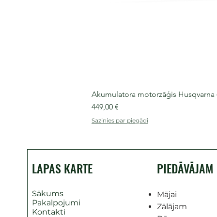
Akumulatora motorzāģis Husqvarna 435
Cena
449,00 €
Sazinies par piegādi
LAPAS KARTE
PIEDĀVĀJAM
Sākums
Mājai
Pakalpojumi
Zālājam
Kontakti