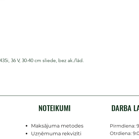
i, 36 V, 30-40 cm sliede, bez ak./lād.
NOTEIKUMI
DARBA L
Maksājuma metodes
Pirmdiena: 9
Otrdiena: 9:0
Uzņēmuma rekvizīti