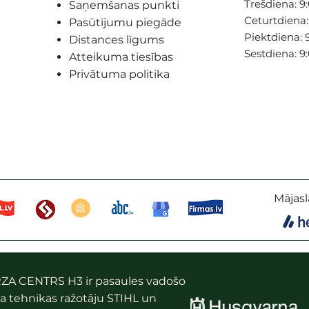
Trešdiena: 9:
Saņemšanas punkti
Ceturtdiena: 
Pasūtījumu piegāde
Piektdiena: 9
Distances līgums
Sestdiena: 9
Atteikuma tiesības
Privātuma politika
Mājasl
ZA CENTRS H3 ir pasaules vadošo
a tehnikas ražotāju STIHL un