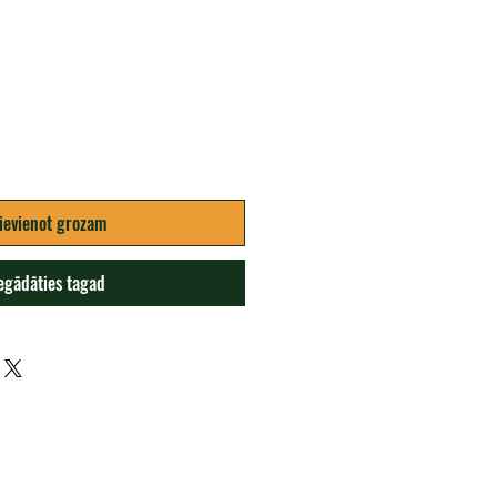
ena
ievienot grozam
egādāties tagad