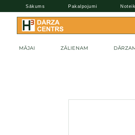
Sākums
Pakalpojumi
Notei
MĀJAI
ZĀLIENAM
DĀRZA