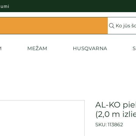
kumi
Ko jūs š
M
MEŽAM
HUSQVARNA
S
AL-KO pie
(2,0 m izl
SKU: 113862