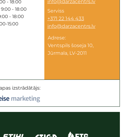
info@darzacentrs.lv
00 - 18:00
9:00 - 18:00
Serviss
:00 - 18:00
+371 22 144 433
:00-15:00
info@darzacentrs.lv
Adrese:
Ventspils šoseja 10,
Jūrmala, LV-2011
apas izstrādātājs: