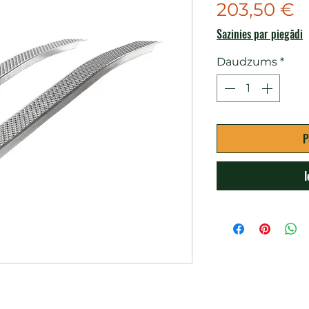
C
203,50 €
Sazinies par piegādi
Daudzums
*
P
I