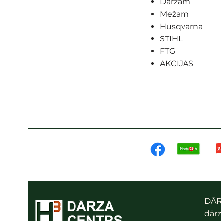
Dārzam
Mežam
Husqvarna
STIHL
FTG
AKCIJAS
DĀR
dārz