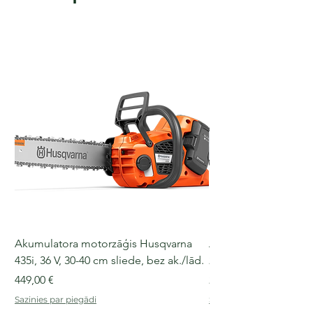
Akumulatora motorzāģis Husqvarna
Akumulatora motorz
435i, 36 V, 30-40 cm sliede, bez ak./lād.
225i, 36 V, 30-35 cm s
Cena
Cena
449,00 €
249,00 €
Sazinies par piegādi
Sazinies par piegādi