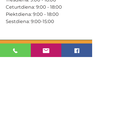
Ceturtdiena: 9:00 - 18:00
Piektdiena: 9:00 - 18:00
Sestdiena: 9:00-15:00
KONTAKTI
Veikals / E-veikals
+371 27 316 670
info@darzacentrs.lv
Serviss
+371 22 144 433
info@darzacentrs.lv
Adrese:
Ventspils šoseja 10, Jūrmala, LV-
2011