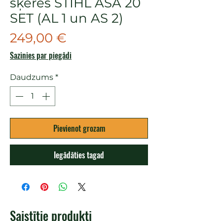
šķēres STIHL ASA 20
SET (AL 1 un AS 2)
Cena
249,00 €
Sazinies par piegādi
Daudzums
*
Pievienot grozam
Iegādāties tagad
Saistītie produkti